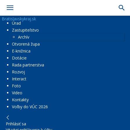
Bratislavskykraj.sk
Úrad
Zastupiteľstvo
Archív
Otvorená župa
E-knižnica
Dotácie
Rada partnerstva
Rozvoj
Interact
Foto
Video
Kontakty
Voľby do VÚC 2026
Prihlásiť sa
Vitajte! prihlásenie k účtu