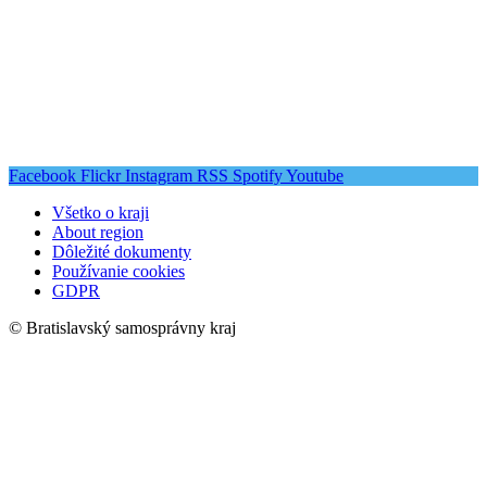
Facebook
Flickr
Instagram
RSS
Spotify
Youtube
Všetko o kraji
About region
Dôležité dokumenty
Používanie cookies
GDPR
© Bratislavský samosprávny kraj