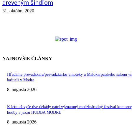
dreveným šindľom
31. októbra 2020
NAJNOVŠIE ČLÁNKY
Hľadáme prevádzkara/prevádzkarku vínotéky a Malokarpatského salónu ví
kaštieli v Modre
8. augusta 2026
K letu už vyše dve dekády patrí významný medzinárodný festival komorne
hudby a jazzu HUDBA MODRE
8. augusta 2026