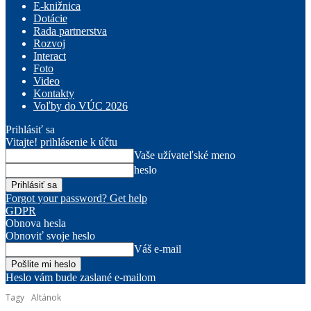
E-knižnica
Dotácie
Rada partnerstva
Rozvoj
Interact
Foto
Video
Kontakty
Voľby do VÚC 2026
Prihlásiť sa
Vitajte! prihlásenie k účtu
Vaše užívateľské meno
heslo
Forgot your password? Get help
GDPR
Obnova hesla
Obnoviť svoje heslo
Váš e-mail
Heslo vám bude zaslané e-mailom
Tagy
Altánok