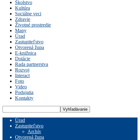
Školstvo
Kultúra
Sociálne veci
Zdravie
Životné prostredie
Mapy
Úrad
Zastupiteľstvo
Otvorená župa
E-knižnica
Dotácie
Rada partnerstva
Rozvoj
Interact
Foto
Video
Podujatia
Kontakty
Úrad
Zastupiteľstvo
Archív
Otvorená župa