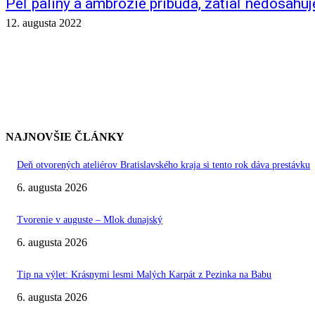
Peľ paliny a ambrózie pribúda, zatiaľ nedosahu
12. augusta 2022
NAJNOVŠIE ČLÁNKY
Deň otvorených ateliérov Bratislavského kraja si tento rok dáva prestávku
6. augusta 2026
Tvorenie v auguste – Mlok dunajský
6. augusta 2026
Tip na výlet: Krásnymi lesmi Malých Karpát z Pezinka na Babu
6. augusta 2026