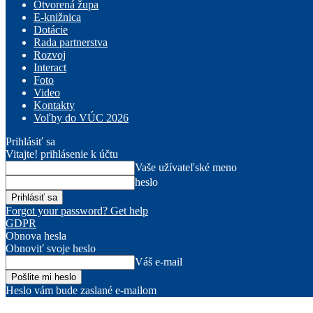
Otvorená župa
E-knižnica
Dotácie
Rada partnerstva
Rozvoj
Interact
Foto
Video
Kontakty
Voľby do VÚC 2026
Prihlásiť sa
Vitajte! prihlásenie k účtu
Vaše užívateľské meno
heslo
Forgot your password? Get help
GDPR
Obnova hesla
Obnoviť svoje heslo
Váš e-mail
Heslo vám bude zaslané e-mailom