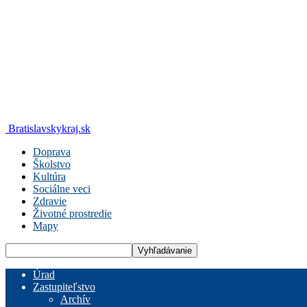
Bratislavskykraj.sk
Doprava
Školstvo
Kultúra
Sociálne veci
Zdravie
Životné prostredie
Mapy
Úrad
Zastupiteľstvo
Archív