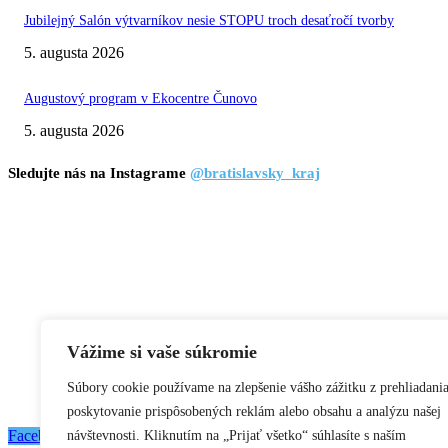
Jubilejný Salón výtvarníkov nesie STOPU troch desaťročí tvorby
5. augusta 2026
Augustový program v Ekocentre Čunovo
5. augusta 2026
Sledujte nás na Instagrame
@bratislavsky_kraj
Vážime si vaše súkromie
Súbory cookie používame na zlepšenie vášho zážitku z prehliadania
poskytovanie prispôsobených reklám alebo obsahu a analýzu našej
Facebook
Flickr
Instagram
RSS
Spotify
Youtube
návštevnosti. Kliknutím na „Prijať všetko“ súhlasíte s naším