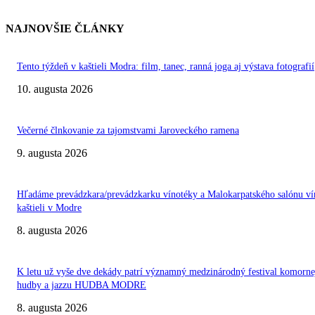
NAJNOVŠIE ČLÁNKY
Tento týždeň v kaštieli Modra: film, tanec, ranná joga aj výstava fotografií
10. augusta 2026
Večerné člnkovanie za tajomstvami Jaroveckého ramena
9. augusta 2026
Hľadáme prevádzkara/prevádzkarku vínotéky a Malokarpatského salónu ví
kaštieli v Modre
8. augusta 2026
K letu už vyše dve dekády patrí významný medzinárodný festival komorne
hudby a jazzu HUDBA MODRE
8. augusta 2026