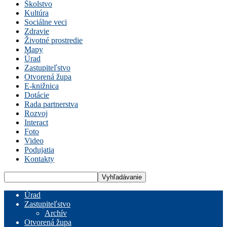
Školstvo
Kultúra
Sociálne veci
Zdravie
Životné prostredie
Mapy
Úrad
Zastupiteľstvo
Otvorená župa
E-knižnica
Dotácie
Rada partnerstva
Rozvoj
Interact
Foto
Video
Podujatia
Kontakty
Úrad
Zastupiteľstvo
Archív
Otvorená župa