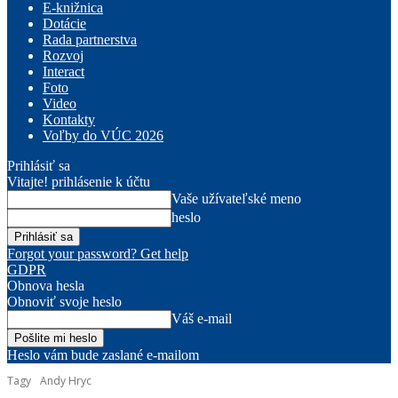
E-knižnica
Dotácie
Rada partnerstva
Rozvoj
Interact
Foto
Video
Kontakty
Voľby do VÚC 2026
Prihlásiť sa
Vitajte! prihlásenie k účtu
Vaše užívateľské meno
heslo
Forgot your password? Get help
GDPR
Obnova hesla
Obnoviť svoje heslo
Váš e-mail
Heslo vám bude zaslané e-mailom
Tagy
Andy Hryc