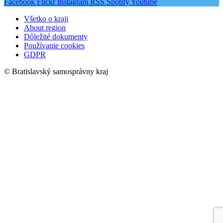
Facebook
Flickr
Instagram
RSS
Spotify
Youtube
Všetko o kraji
About region
Dôležité dokumenty
Používanie cookies
GDPR
© Bratislavský samosprávny kraj