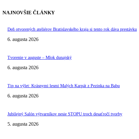
NAJNOVŠIE ČLÁNKY
Deň otvorených ateliérov Bratislavského kraja si tento rok dáva prestávku
6. augusta 2026
Tvorenie v auguste – Mlok dunajský
6. augusta 2026
Tip na výlet: Krásnymi lesmi Malých Karpát z Pezinka na Babu
6. augusta 2026
Jubilejný Salón výtvarníkov nesie STOPU troch desaťročí tvorby
5. augusta 2026