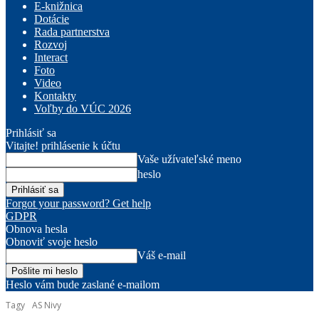
E-knižnica
Dotácie
Rada partnerstva
Rozvoj
Interact
Foto
Video
Kontakty
Voľby do VÚC 2026
Prihlásiť sa
Vitajte! prihlásenie k účtu
Vaše užívateľské meno
heslo
Forgot your password? Get help
GDPR
Obnova hesla
Obnoviť svoje heslo
Váš e-mail
Heslo vám bude zaslané e-mailom
Tagy
AS Nivy