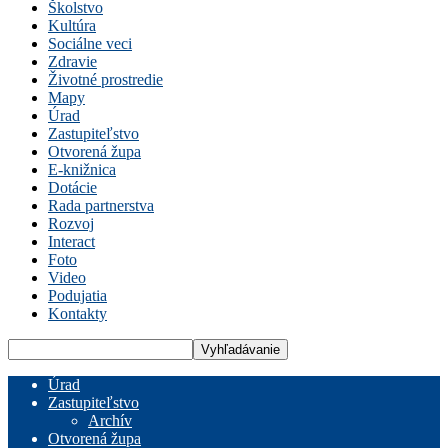
Školstvo
Kultúra
Sociálne veci
Zdravie
Životné prostredie
Mapy
Úrad
Zastupiteľstvo
Otvorená župa
E-knižnica
Dotácie
Rada partnerstva
Rozvoj
Interact
Foto
Video
Podujatia
Kontakty
Úrad
Zastupiteľstvo
Archív
Otvorená župa