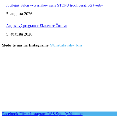
Jubilejný Salón výtvarníkov nesie STOPU troch desaťročí tvorby
5. augusta 2026
Augustový program v Ekocentre Čunovo
5. augusta 2026
Sledujte nás na Instagrame
@bratislavsky_kraj
Facebook
Flickr
Instagram
RSS
Spotify
Youtube