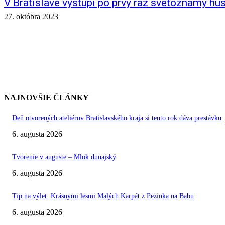
V Bratislave vystúpi po prvý raz svetoznámy hu
27. októbra 2023
NAJNOVŠIE ČLÁNKY
Deň otvorených ateliérov Bratislavského kraja si tento rok dáva prestávku
6. augusta 2026
Tvorenie v auguste – Mlok dunajský
6. augusta 2026
Tip na výlet: Krásnymi lesmi Malých Karpát z Pezinka na Babu
6. augusta 2026