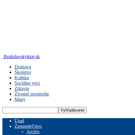
Bratislavskykraj.sk
Doprava
Školstvo
Kultúra
Sociálne veci
Zdravie
Životné prostredie
Mapy
Úrad
Zastupiteľstvo
Archív