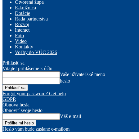
Otvorená župa
E-knižnica
Dotácie
Rada partnerstva
Rozvoj
Interact
Foto
Video
Kontakty
Voľby do VÚC 2026
Prihlásiť sa
Vitajte! prihlásenie k účtu
Vaše užívateľské meno
heslo
Forgot your password? Get help
GDPR
Obnova hesla
Obnoviť svoje heslo
Váš e-mail
Heslo vám bude zaslané e-mailom