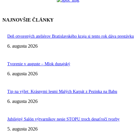
NAJNOVŠIE ČLÁNKY
Deň otvorených ateliérov Bratislavského kraja si tento rok dáva prestávku
6. augusta 2026
Tvorenie v auguste – Mlok dunajský
6. augusta 2026
Tip na výlet: Krásnymi lesmi Malých Karpát z Pezinka na Babu
6. augusta 2026
Jubilejný Salón výtvarníkov nesie STOPU troch desaťročí tvorby
5. augusta 2026