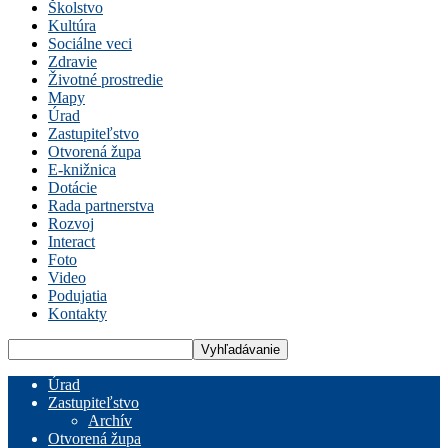
Školstvo
Kultúra
Sociálne veci
Zdravie
Životné prostredie
Mapy
Úrad
Zastupiteľstvo
Otvorená župa
E-knižnica
Dotácie
Rada partnerstva
Rozvoj
Interact
Foto
Video
Podujatia
Kontakty
Úrad
Zastupiteľstvo
Archív
Otvorená župa