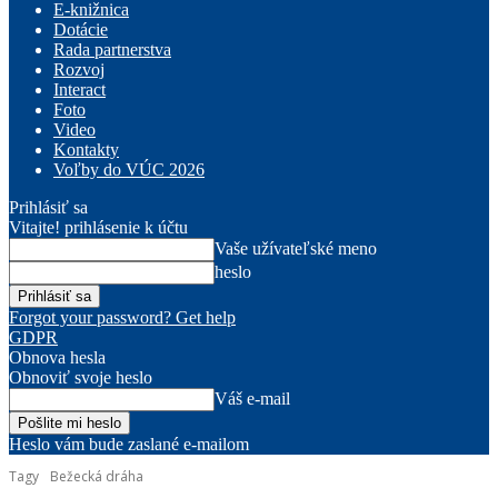
E-knižnica
Dotácie
Rada partnerstva
Rozvoj
Interact
Foto
Video
Kontakty
Voľby do VÚC 2026
Prihlásiť sa
Vitajte! prihlásenie k účtu
Vaše užívateľské meno
heslo
Forgot your password? Get help
GDPR
Obnova hesla
Obnoviť svoje heslo
Váš e-mail
Heslo vám bude zaslané e-mailom
Tagy
Bežecká dráha