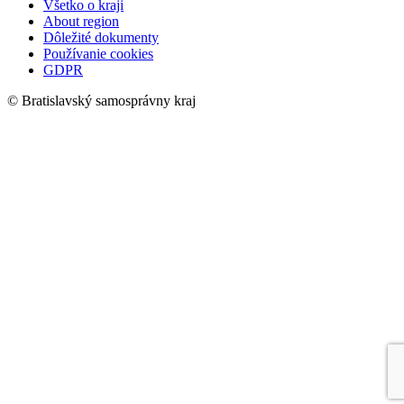
Všetko o kraji
About region
Dôležité dokumenty
Používanie cookies
GDPR
© Bratislavský samosprávny kraj