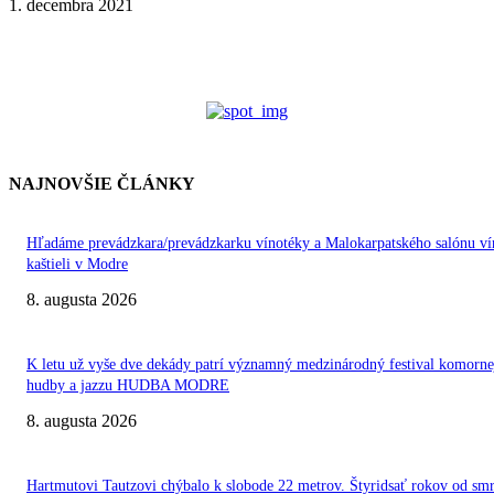
1. decembra 2021
NAJNOVŠIE ČLÁNKY
Hľadáme prevádzkara/prevádzkarku vínotéky a Malokarpatského salónu ví
kaštieli v Modre
8. augusta 2026
K letu už vyše dve dekády patrí významný medzinárodný festival komorne
hudby a jazzu HUDBA MODRE
8. augusta 2026
Hartmutovi Tautzovi chýbalo k slobode 22 metrov. Štyridsať rokov od smr