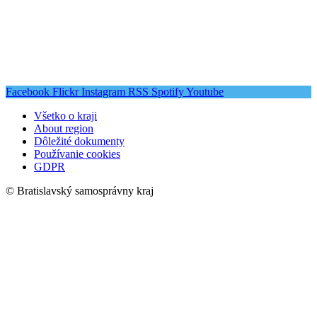
Facebook
Flickr
Instagram
RSS
Spotify
Youtube
Všetko o kraji
About region
Dôležité dokumenty
Používanie cookies
GDPR
© Bratislavský samosprávny kraj