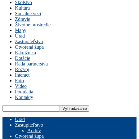
Školstvo
Kultúra
Sociálne veci
Zdravie
Životné prostredie
Mapy
Úrad
Zastupiteľstvo
Otvorená župa
E-knižnica
Dotácie
Rada partnerstva
Rozvoj
Interact
Foto
Video
Podujatia
Kontakty
Úrad
Zastupiteľstvo
Archív
Otvorená župa