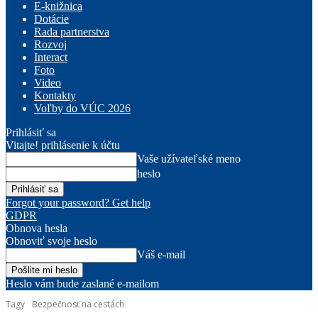
E-knižnica
Dotácie
Rada partnerstva
Rozvoj
Interact
Foto
Video
Kontakty
Voľby do VÚC 2026
Prihlásiť sa
Vitajte! prihlásenie k účtu
Vaše užívateľské meno
heslo
Forgot your password? Get help
GDPR
Obnova hesla
Obnoviť svoje heslo
Váš e-mail
Heslo vám bude zaslané e-mailom
Tagy
Bezpečnosť na cestách