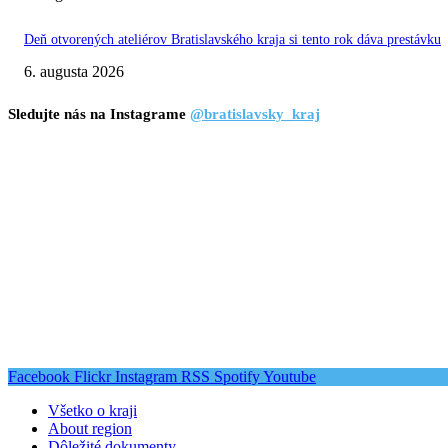
Deň otvorených ateliérov Bratislavského kraja si tento rok dáva prestávku
6. augusta 2026
Sledujte nás na Instagrame
@bratislavsky_kraj
Facebook
Flickr
Instagram
RSS
Spotify
Youtube
Všetko o kraji
About region
Dôležité dokumenty