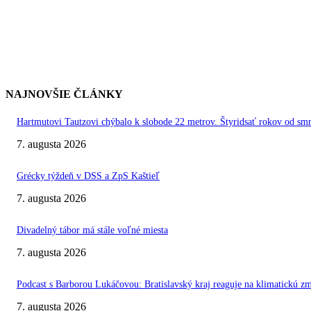
NAJNOVŠIE ČLÁNKY
Hartmutovi Tautzovi chýbalo k slobode 22 metrov. Štyridsať rokov od smr
7. augusta 2026
Grécky týždeň v DSS a ZpS Kaštieľ
7. augusta 2026
Divadelný tábor má stále voľné miesta
7. augusta 2026
Podcast s Barborou Lukáčovou: Bratislavský kraj reaguje na klimatickú z
7. augusta 2026