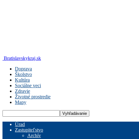
Bratislavskykraj.sk
Doprava
Školstvo
Kultúra
Sociálne veci
Zdravie
Životné prostredie
Mapy
Úrad
Zastupiteľstvo
Archív