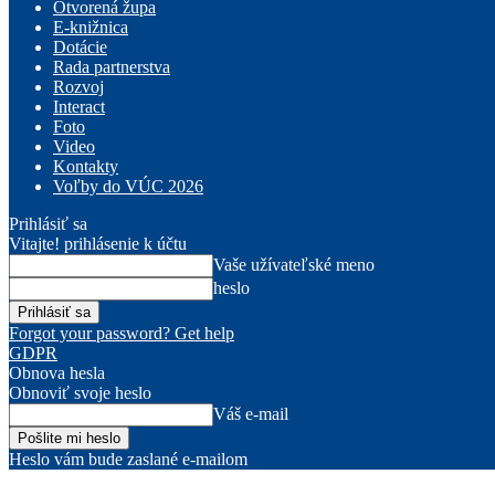
Otvorená župa
E-knižnica
Dotácie
Rada partnerstva
Rozvoj
Interact
Foto
Video
Kontakty
Voľby do VÚC 2026
Prihlásiť sa
Vitajte! prihlásenie k účtu
Vaše užívateľské meno
heslo
Forgot your password? Get help
GDPR
Obnova hesla
Obnoviť svoje heslo
Váš e-mail
Heslo vám bude zaslané e-mailom