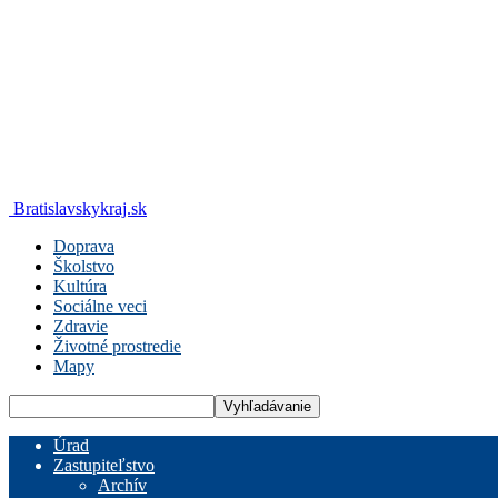
Bratislavskykraj.sk
Doprava
Školstvo
Kultúra
Sociálne veci
Zdravie
Životné prostredie
Mapy
Úrad
Zastupiteľstvo
Archív