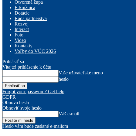
Otvorená župa
E-knižnica
Dotácie
Rada partnerstva
Rozvoj
Interact
Foto
Video
Kontakty
Voľby do VÚC 2026
Prihlásiť sa
Vitajte! prihlásenie k účtu
Vaše užívateľské meno
heslo
Forgot your password? Get help
GDPR
Obnova hesla
Obnoviť svoje heslo
Váš e-mail
Heslo vám bude zaslané e-mailom