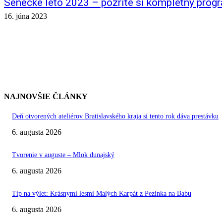
Senecké leto 2023 – pozrite si kompletný prog
16. júna 2023
NAJNOVŠIE ČLÁNKY
Deň otvorených ateliérov Bratislavského kraja si tento rok dáva prestávku
6. augusta 2026
Tvorenie v auguste – Mlok dunajský
6. augusta 2026
Tip na výlet: Krásnymi lesmi Malých Karpát z Pezinka na Babu
6. augusta 2026