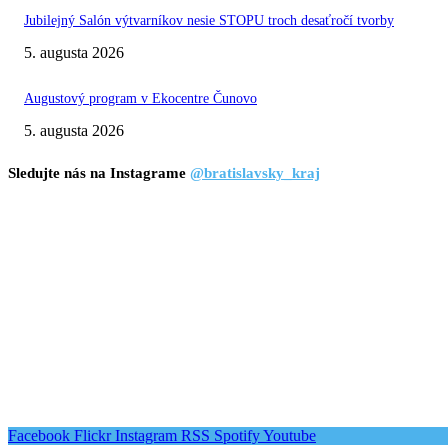
Jubilejný Salón výtvarníkov nesie STOPU troch desaťročí tvorby
5. augusta 2026
Augustový program v Ekocentre Čunovo
5. augusta 2026
Sledujte nás na Instagrame
@bratislavsky_kraj
Facebook
Flickr
Instagram
RSS
Spotify
Youtube