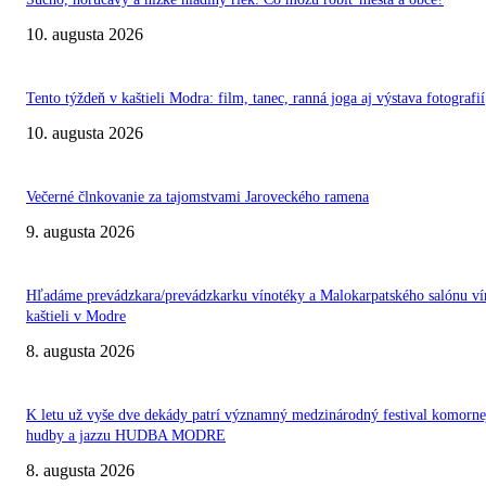
10. augusta 2026
Tento týždeň v kaštieli Modra: film, tanec, ranná joga aj výstava fotografií
10. augusta 2026
Večerné člnkovanie za tajomstvami Jaroveckého ramena
9. augusta 2026
Hľadáme prevádzkara/prevádzkarku vínotéky a Malokarpatského salónu ví
kaštieli v Modre
8. augusta 2026
K letu už vyše dve dekády patrí významný medzinárodný festival komorne
hudby a jazzu HUDBA MODRE
8. augusta 2026