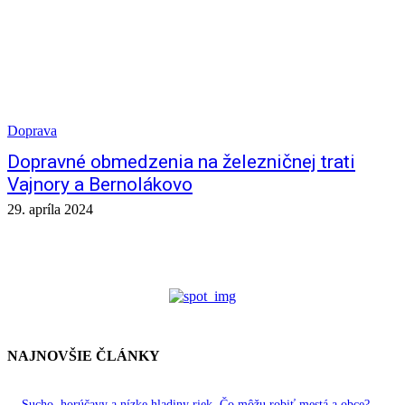
Doprava
Dopravné obmedzenia na železničnej trati
Vajnory a Bernolákovo
29. apríla 2024
NAJNOVŠIE ČLÁNKY
Sucho, horúčavy a nízke hladiny riek. Čo môžu robiť mestá a obce?