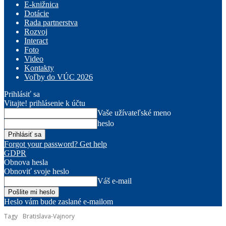
E-knižnica
Dotácie
Rada partnerstva
Rozvoj
Interact
Foto
Video
Kontakty
Voľby do VÚC 2026
Prihlásiť sa
Vitajte! prihlásenie k účtu
Vaše užívateľské meno
heslo
Forgot your password? Get help
GDPR
Obnova hesla
Obnoviť svoje heslo
Váš e-mail
Heslo vám bude zaslané e-mailom
Tagy
Bratislava-Vajnory