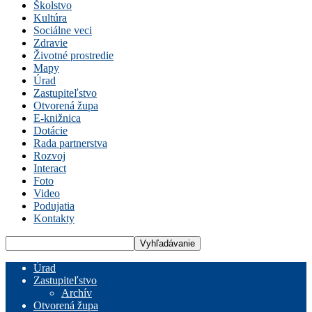
Školstvo
Kultúra
Sociálne veci
Zdravie
Životné prostredie
Mapy
Úrad
Zastupiteľstvo
Otvorená župa
E-knižnica
Dotácie
Rada partnerstva
Rozvoj
Interact
Foto
Video
Podujatia
Kontakty
Úrad
Zastupiteľstvo
Archív
Otvorená župa