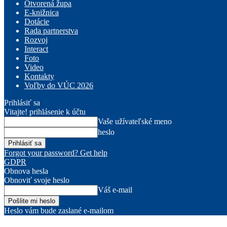
Otvorená župa
E-knižnica
Dotácie
Rada partnerstva
Rozvoj
Interact
Foto
Video
Kontakty
Voľby do VÚC 2026
Prihlásiť sa
Vitajte! prihlásenie k účtu
Vaše užívateľské meno
heslo
Forgot your password? Get help
GDPR
Obnova hesla
Obnoviť svoje heslo
Váš e-mail
Heslo vám bude zaslané e-mailom