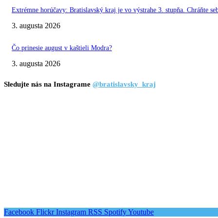
Extrémne horúčavy: Bratislavský kraj je vo výstrahe 3. stupňa. Chráňte seb
3. augusta 2026
Čo prinesie august v kaštieli Modra?
3. augusta 2026
Sledujte nás na Instagrame
@bratislavsky_kraj
Facebook
Flickr
Instagram
RSS
Spotify
Youtube