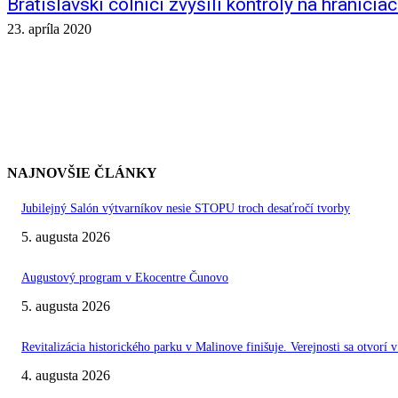
Bratislavskí colníci zvýšili kontroly na hranicia
23. apríla 2020
NAJNOVŠIE ČLÁNKY
Jubilejný Salón výtvarníkov nesie STOPU troch desaťročí tvorby
5. augusta 2026
Augustový program v Ekocentre Čunovo
5. augusta 2026
Revitalizácia historického parku v Malinove finišuje. Verejnosti sa otvorí v
4. augusta 2026