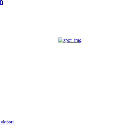
ch
 októbri