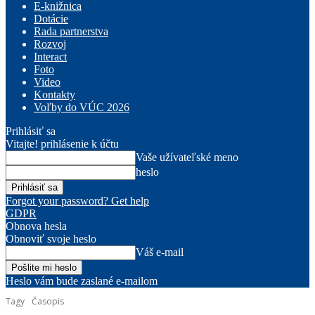
E-knižnica
Dotácie
Rada partnerstva
Rozvoj
Interact
Foto
Video
Kontakty
Voľby do VÚC 2026
Prihlásiť sa
Vitajte! prihlásenie k účtu
Vaše užívateľské meno
heslo
Forgot your password? Get help
GDPR
Obnova hesla
Obnoviť svoje heslo
Váš e-mail
Heslo vám bude zaslané e-mailom
Tagy
Časopis