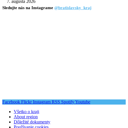
7. augusta 2026
Sledujte nás na Instagrame
@bratislavsky_kraj
Facebook
Flickr
Instagram
RSS
Spotify
Youtube
Všetko o kraji
About region
Dôležité dokumenty
Používanie cookies