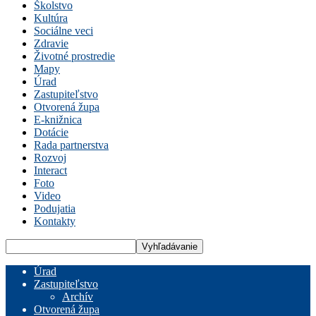
Školstvo
Kultúra
Sociálne veci
Zdravie
Životné prostredie
Mapy
Úrad
Zastupiteľstvo
Otvorená župa
E-knižnica
Dotácie
Rada partnerstva
Rozvoj
Interact
Foto
Video
Podujatia
Kontakty
Úrad
Zastupiteľstvo
Archív
Otvorená župa