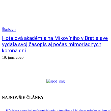
Školstvo
Hotelová akadémia na Mikovíniho v Bratislave
vydala svoj časopis aj počas mimoriadnych
korona dní
19. júna 2020
NAJNOVŠIE ČLÁNKY
Hľadáme prevádzkara/prevádzkarku vínotéky a Malokarpatského salónu ví