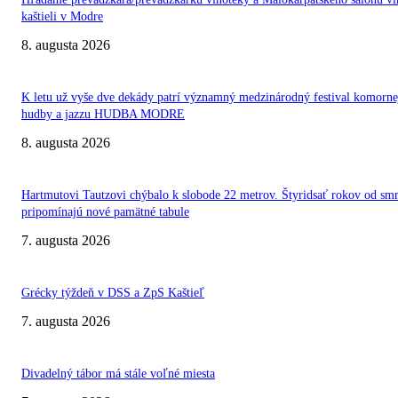
kaštieli v Modre
8. augusta 2026
K letu už vyše dve dekády patrí významný medzinárodný festival komorne
hudby a jazzu HUDBA MODRE
8. augusta 2026
Hartmutovi Tautzovi chýbalo k slobode 22 metrov. Štyridsať rokov od smr
pripomínajú nové pamätné tabule
7. augusta 2026
Grécky týždeň v DSS a ZpS Kaštieľ
7. augusta 2026
Divadelný tábor má stále voľné miesta