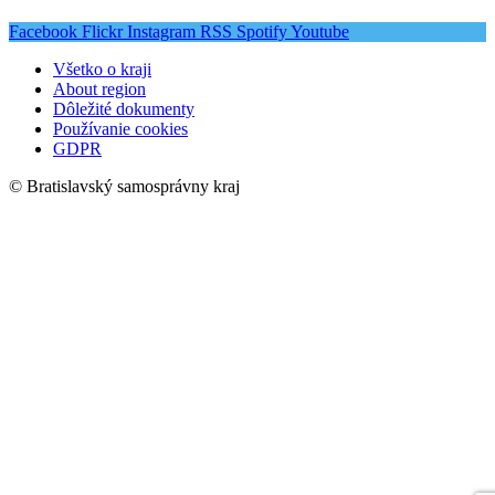
Facebook
Flickr
Instagram
RSS
Spotify
Youtube
Všetko o kraji
About region
Dôležité dokumenty
Používanie cookies
GDPR
© Bratislavský samosprávny kraj