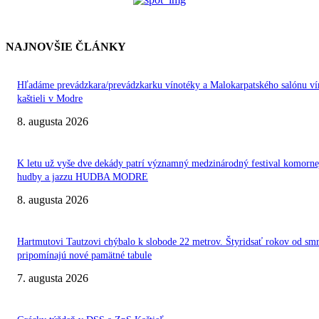
NAJNOVŠIE ČLÁNKY
Hľadáme prevádzkara/prevádzkarku vínotéky a Malokarpatského salónu ví
kaštieli v Modre
8. augusta 2026
K letu už vyše dve dekády patrí významný medzinárodný festival komorne
hudby a jazzu HUDBA MODRE
8. augusta 2026
Hartmutovi Tautzovi chýbalo k slobode 22 metrov. Štyridsať rokov od smr
pripomínajú nové pamätné tabule
7. augusta 2026