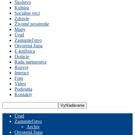
Školstvo
Kultúra
Sociálne veci
Zdravie
Životné prostredie
Mapy
Úrad
Zastupiteľstvo
Otvorená župa
E-knižnica
Dotácie
Rada partnerstva
Rozvoj
Interact
Foto
Video
Podujatia
Kontakty
Úrad
Zastupiteľstvo
Archív
Otvorená župa