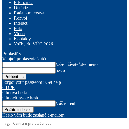
E-knižnica
Dotácie
Rada partnerstva
Rozvoj
Interact
Foto
Video
Kontakty
Voľby do VÚC 2026
Prihlásiť sa
Vitajte! prihlásenie k účtu
Vaše užívateľské meno
heslo
Forgot your password? Get help
GDPR
Obnova hesla
Obnoviť svoje heslo
Váš e-mail
Heslo vám bude zaslané e-mailom
Tagy
Centrum pre utečencov