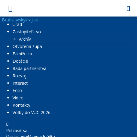
Bratislavskykraj.sk
Úrad
Zastupiteľstvo
Archív
Otvorená župa
E-knižnica
Dotácie
Rada partnerstva
Rozvoj
Interact
Foto
Video
Kontakty
Voľby do VÚC 2026
Prihlásiť sa
Vitajte! prihlásenie k účtu