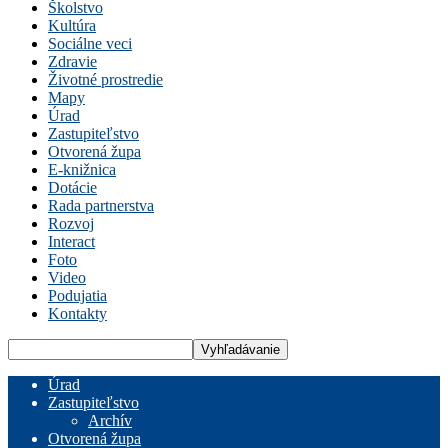
Školstvo
Kultúra
Sociálne veci
Zdravie
Životné prostredie
Mapy
Úrad
Zastupiteľstvo
Otvorená župa
E-knižnica
Dotácie
Rada partnerstva
Rozvoj
Interact
Foto
Video
Podujatia
Kontakty
Úrad
Zastupiteľstvo
Archív
Otvorená župa