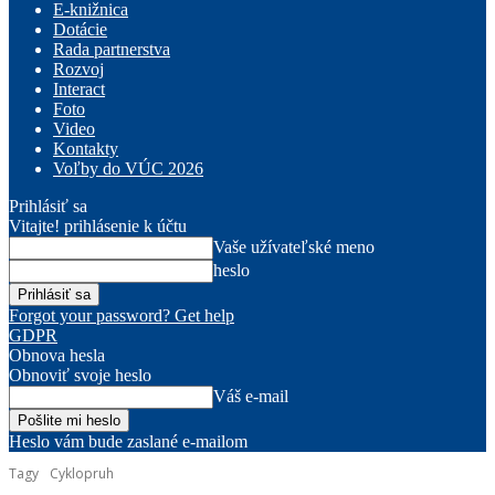
E-knižnica
Dotácie
Rada partnerstva
Rozvoj
Interact
Foto
Video
Kontakty
Voľby do VÚC 2026
Prihlásiť sa
Vitajte! prihlásenie k účtu
Vaše užívateľské meno
heslo
Forgot your password? Get help
GDPR
Obnova hesla
Obnoviť svoje heslo
Váš e-mail
Heslo vám bude zaslané e-mailom
Tagy
Cyklopruh