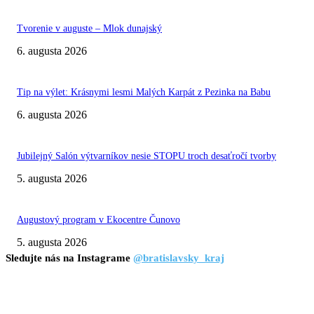
Tvorenie v auguste – Mlok dunajský
6. augusta 2026
Tip na výlet: Krásnymi lesmi Malých Karpát z Pezinka na Babu
6. augusta 2026
Jubilejný Salón výtvarníkov nesie STOPU troch desaťročí tvorby
5. augusta 2026
Augustový program v Ekocentre Čunovo
5. augusta 2026
Sledujte nás na Instagrame
@bratislavsky_kraj