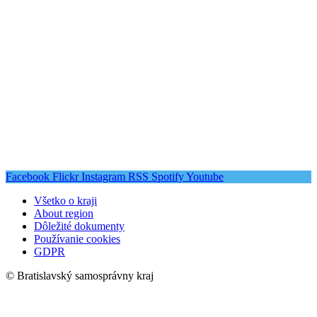
Facebook
Flickr
Instagram
RSS
Spotify
Youtube
Všetko o kraji
About region
Dôležité dokumenty
Používanie cookies
GDPR
© Bratislavský samosprávny kraj