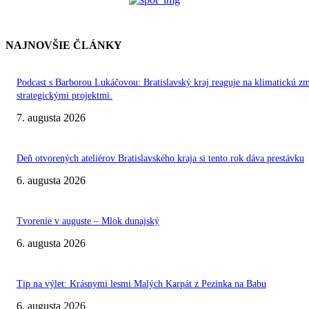
NAJNOVŠIE ČLÁNKY
Podcast s Barborou Lukáčovou: Bratislavský kraj reaguje na klimatickú z
strategickými projektmi.
7. augusta 2026
Deň otvorených ateliérov Bratislavského kraja si tento rok dáva prestávku
6. augusta 2026
Tvorenie v auguste – Mlok dunajský
6. augusta 2026
Tip na výlet: Krásnymi lesmi Malých Karpát z Pezinka na Babu
6. augusta 2026