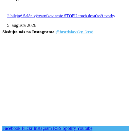
Jubilejný Salón výtvarníkov nesie STOPU troch desaťročí tvorby
5. augusta 2026
Sledujte nás na Instagrame
@bratislavsky_kraj
Facebook
Flickr
Instagram
RSS
Spotify
Youtube