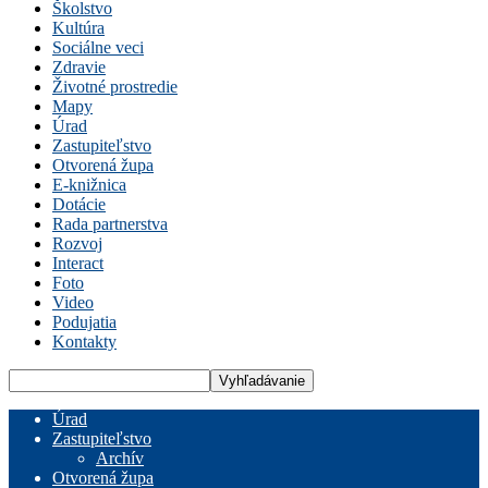
Školstvo
Kultúra
Sociálne veci
Zdravie
Životné prostredie
Mapy
Úrad
Zastupiteľstvo
Otvorená župa
E-knižnica
Dotácie
Rada partnerstva
Rozvoj
Interact
Foto
Video
Podujatia
Kontakty
Úrad
Zastupiteľstvo
Archív
Otvorená župa