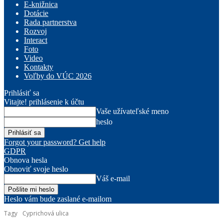
E-knižnica
Dotácie
Rada partnerstva
Rozvoj
Interact
Foto
Video
Kontakty
Voľby do VÚC 2026
Prihlásiť sa
Vitajte! prihlásenie k účtu
Vaše užívateľské meno
heslo
Forgot your password? Get help
GDPR
Obnova hesla
Obnoviť svoje heslo
Váš e-mail
Heslo vám bude zaslané e-mailom
Tagy
Cyprichová ulica