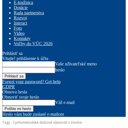
E-knižnica
Dotácie
Rada partnerstva
Rozvoj
Interact
Foto
Video
Kontakty
Voľby do VÚC 2026
Prihlásiť sa
Vitajte! prihlásenie k účtu
Vaše užívateľské meno
heslo
Forgot your password? Get help
GDPR
Obnova hesla
Obnoviť svoje heslo
Váš e-mail
Heslo vám bude zaslané e-mailom
Tagy
Cyrilometodské dobové slávnosti v Devíne