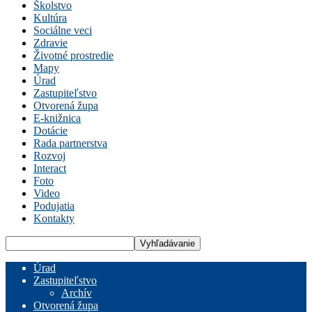
Školstvo
Kultúra
Sociálne veci
Zdravie
Životné prostredie
Mapy
Úrad
Zastupiteľstvo
Otvorená župa
E-knižnica
Dotácie
Rada partnerstva
Rozvoj
Interact
Foto
Video
Podujatia
Kontakty
Úrad
Zastupiteľstvo
Archív
Otvorená župa