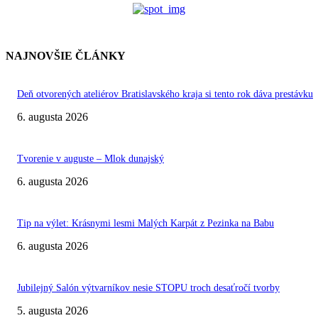
NAJNOVŠIE ČLÁNKY
Deň otvorených ateliérov Bratislavského kraja si tento rok dáva prestávku
6. augusta 2026
Tvorenie v auguste – Mlok dunajský
6. augusta 2026
Tip na výlet: Krásnymi lesmi Malých Karpát z Pezinka na Babu
6. augusta 2026
Jubilejný Salón výtvarníkov nesie STOPU troch desaťročí tvorby
5. augusta 2026