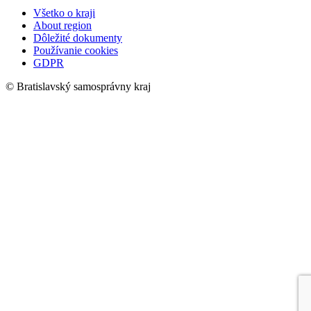
Všetko o kraji
About region
Dôležité dokumenty
Používanie cookies
GDPR
© Bratislavský samosprávny kraj