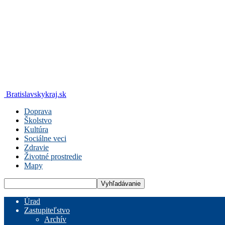
Bratislavskykraj.sk
Doprava
Školstvo
Kultúra
Sociálne veci
Zdravie
Životné prostredie
Mapy
Úrad
Zastupiteľstvo
Archív