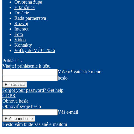
Otvorená župa
E-knižnica
Dotácie
Rada partnerstva
Rozvoj
Interact
Foto
Video
Kontakty
Voľby do VÚC 2026
Prihlásiť sa
Vitajte! prihlásenie k účtu
Vaše užívateľské meno
heslo
Forgot your password? Get help
GDPR
Obnova hesla
Obnoviť svoje heslo
Váš e-mail
Heslo vám bude zaslané e-mailom