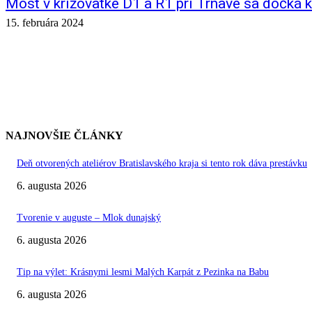
Most v križovatke D1 a R1 pri Trnave sa dočká 
15. februára 2024
NAJNOVŠIE ČLÁNKY
Deň otvorených ateliérov Bratislavského kraja si tento rok dáva prestávku
6. augusta 2026
Tvorenie v auguste – Mlok dunajský
6. augusta 2026
Tip na výlet: Krásnymi lesmi Malých Karpát z Pezinka na Babu
6. augusta 2026