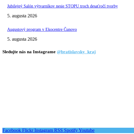
Jubilejný Salón výtvarníkov nesie STOPU troch desaťročí tvorby
5. augusta 2026
Augustový program v Ekocentre Čunovo
5. augusta 2026
Sledujte nás na Instagrame
@bratislavsky_kraj
Facebook
Flickr
Instagram
RSS
Spotify
Youtube