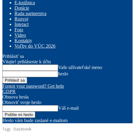
E-knižnica
Dotácie
Rada partnerstva
Rozvoj
Interact
Foto
Video
Kontakty
Voľby do VÚC 2026
Prihlásiť sa
Vitajte! prihlásenie k účtu
Vaše užívateľské meno
heslo
Forgot your password? Get help
GDPR
Obnova hesla
Obnoviť svoje heslo
Váš e-mail
Heslo vám bude zaslané e-mailom
Tagy
Dažďovník