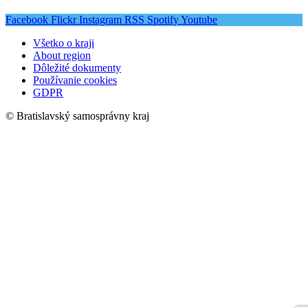
Facebook
Flickr
Instagram
RSS
Spotify
Youtube
Všetko o kraji
About region
Dôležité dokumenty
Používanie cookies
GDPR
© Bratislavský samosprávny kraj