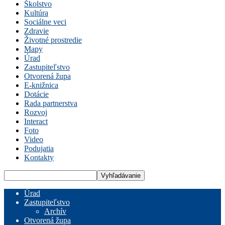
Školstvo
Kultúra
Sociálne veci
Zdravie
Životné prostredie
Mapy
Úrad
Zastupiteľstvo
Otvorená župa
E-knižnica
Dotácie
Rada partnerstva
Rozvoj
Interact
Foto
Video
Podujatia
Kontakty
Úrad
Zastupiteľstvo
Archív
Otvorená župa