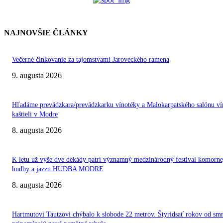
NAJNOVŠIE ČLÁNKY
Večerné člnkovanie za tajomstvami Jaroveckého ramena
9. augusta 2026
Hľadáme prevádzkara/prevádzkarku vínotéky a Malokarpatského salónu ví
kaštieli v Modre
8. augusta 2026
K letu už vyše dve dekády patrí významný medzinárodný festival komorne
hudby a jazzu HUDBA MODRE
8. augusta 2026
Hartmutovi Tautzovi chýbalo k slobode 22 metrov. Štyridsať rokov od smr