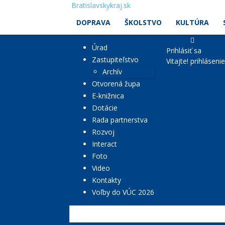
Bratislavskykraj.sk
DOPRAVA
ŠKOLSTVO
KULTÚRA
Úrad
Prihlásiť sa
Zastupiteľstvo
Vitajte! prihláseni
Archív
Otvorená župa
E-knižnica
Dotácie
Rada partnerstva
Rozvoj
Interact
Foto
Video
Kontakty
Voľby do VÚC 2026