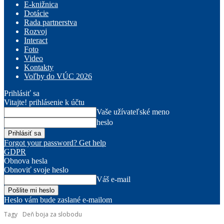
E-knižnica
Dotácie
Rada partnerstva
Rozvoj
Interact
Foto
Video
Kontakty
Voľby do VÚC 2026
Prihlásiť sa
Vitajte! prihlásenie k účtu
Vaše užívateľské meno
heslo
Forgot your password? Get help
GDPR
Obnova hesla
Obnoviť svoje heslo
Váš e-mail
Heslo vám bude zaslané e-mailom
Tagy
Deň boja za slobodu