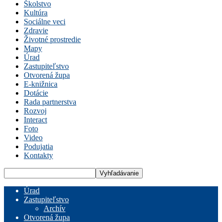
Školstvo
Kultúra
Sociálne veci
Zdravie
Životné prostredie
Mapy
Úrad
Zastupiteľstvo
Otvorená župa
E-knižnica
Dotácie
Rada partnerstva
Rozvoj
Interact
Foto
Video
Podujatia
Kontakty
Úrad
Zastupiteľstvo
Archív
Otvorená župa