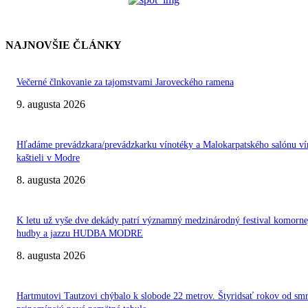
NAJNOVŠIE ČLÁNKY
Večerné člnkovanie za tajomstvami Jaroveckého ramena
9. augusta 2026
Hľadáme prevádzkara/prevádzkarku vínotéky a Malokarpatského salónu ví
kaštieli v Modre
8. augusta 2026
K letu už vyše dve dekády patrí významný medzinárodný festival komorne
hudby a jazzu HUDBA MODRE
8. augusta 2026
Hartmutovi Tautzovi chýbalo k slobode 22 metrov. Štyridsať rokov od smr