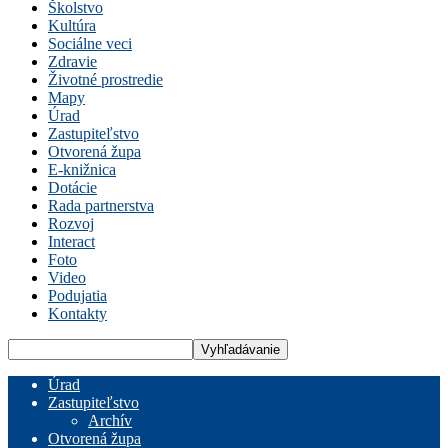
Školstvo
Kultúra
Sociálne veci
Zdravie
Životné prostredie
Mapy
Úrad
Zastupiteľstvo
Otvorená župa
E-knižnica
Dotácie
Rada partnerstva
Rozvoj
Interact
Foto
Video
Podujatia
Kontakty
Úrad
Zastupiteľstvo
Archív
Otvorená župa