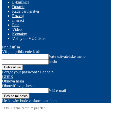
E-knižnica
Dotácie
Rada partnerstva
Rozvoj
Interact
Foto
Video
Kontakty
Voľby do VÚC 2026
Prihlásiť sa
Vitajte! prihlásenie k účtu
Vaše užívateľské meno
heslo
Forgot your password? Get help
GDPR
Obnova hesla
Obnoviť svoje heslo
Váš e-mail
Heslo vám bude zaslané e-mailom
Tagy
Denné centrum pre deti