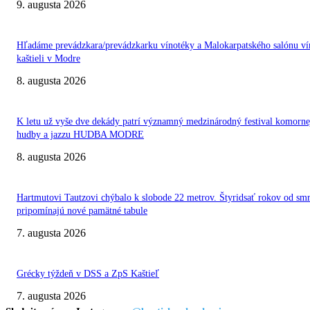
9. augusta 2026
Hľadáme prevádzkara/prevádzkarku vínotéky a Malokarpatského salónu ví
kaštieli v Modre
8. augusta 2026
K letu už vyše dve dekády patrí významný medzinárodný festival komorne
hudby a jazzu HUDBA MODRE
8. augusta 2026
Hartmutovi Tautzovi chýbalo k slobode 22 metrov. Štyridsať rokov od smr
pripomínajú nové pamätné tabule
7. augusta 2026
Grécky týždeň v DSS a ZpS Kaštieľ
7. augusta 2026