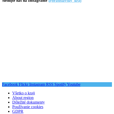
Sledujte nás na Instagrame
@bratislavsky_kraj
Facebook
Flickr
Instagram
RSS
Spotify
Youtube
Všetko o kraji
About region
Dôležité dokumenty
Používanie cookies
GDPR