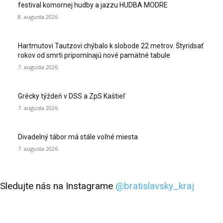
festival komornej hudby a jazzu HUDBA MODRE
8. augusta 2026
Hartmutovi Tautzovi chýbalo k slobode 22 metrov. Štyridsať
rokov od smrti pripomínajú nové pamätné tabule
7. augusta 2026
Grécky týždeň v DSS a ZpS Kaštieľ
7. augusta 2026
Divadelný tábor má stále voľné miesta
7. augusta 2026
Sledujte nás na Instagrame
@bratislavsky_kraj