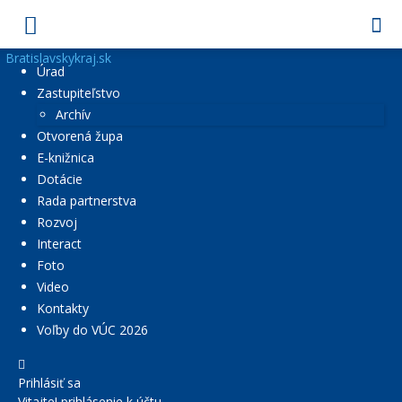
Bratislavskykraj.sk
Úrad
Zastupiteľstvo
Archív
Otvorená župa
E-knižnica
Dotácie
Rada partnerstva
Rozvoj
Interact
Foto
Video
Kontakty
Voľby do VÚC 2026
Prihlásiť sa
Vitajte! prihlásenie k účtu