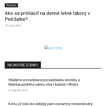
Školstvo
Ako sa prihlásiť na denné letné tábory v
Petržalke?
18. júna 2020
NAJNOVŠIE ČLÁNKY
Hľadáme prevádzkara/prevádzkarku vínotéky a
Malokarpatského salónu vína v kaštieli v Modre
8. augusta 2026
K letu už vyše dve dekády patrí významný medzinárodný