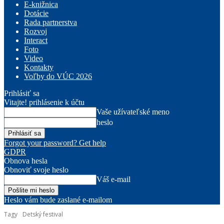
E-knižnica
Dotácie
Rada partnerstva
Rozvoj
Interact
Foto
Video
Kontakty
Voľby do VÚC 2026
Prihlásiť sa
Vitajte! prihlásenie k účtu
Vaše užívateľské meno
heslo
Forgot your password? Get help
GDPR
Obnova hesla
Obnoviť svoje heslo
Váš e-mail
Heslo vám bude zaslané e-mailom
Tagy
Detský festival