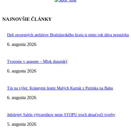
NAJNOVŠIE ČLÁNKY
Deň otvorených ateliérov Bratislavského kraja si tento rok dáva prestávku
6. augusta 2026
Tvorenie v auguste – Mlok dunajský
6. augusta 2026
Tip na výlet: Krásnymi lesmi Malých Karpát z Pezinka na Babu
6. augusta 2026
Jubilejný Salón výtvarníkov nesie STOPU troch desaťročí tvorby
5. augusta 2026