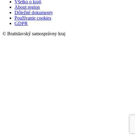
Všetko o kraji
About region
Dôležité dokumenty
Používanie cookies
GDPR
© Bratislavský samosprávny kraj