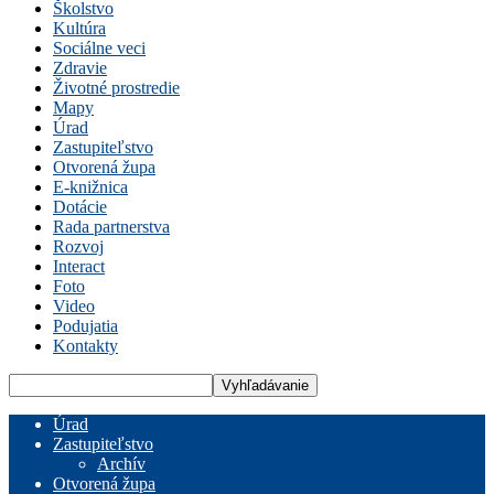
Školstvo
Kultúra
Sociálne veci
Zdravie
Životné prostredie
Mapy
Úrad
Zastupiteľstvo
Otvorená župa
E-knižnica
Dotácie
Rada partnerstva
Rozvoj
Interact
Foto
Video
Podujatia
Kontakty
Úrad
Zastupiteľstvo
Archív
Otvorená župa