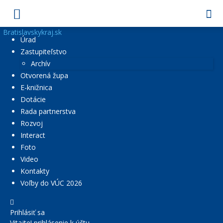
Bratislavskykraj.sk
Úrad
Zastupiteľstvo
Archív
Otvorená župa
E-knižnica
Dotácie
Rada partnerstva
Rozvoj
Interact
Foto
Video
Kontakty
Voľby do VÚC 2026
Prihlásiť sa
Vitajte! prihlásenie k účtu