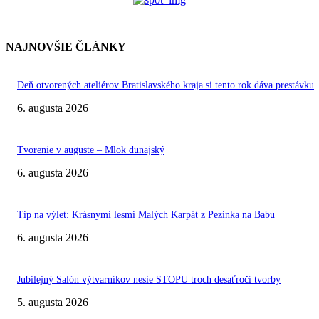
NAJNOVŠIE ČLÁNKY
Deň otvorených ateliérov Bratislavského kraja si tento rok dáva prestávku
6. augusta 2026
Tvorenie v auguste – Mlok dunajský
6. augusta 2026
Tip na výlet: Krásnymi lesmi Malých Karpát z Pezinka na Babu
6. augusta 2026
Jubilejný Salón výtvarníkov nesie STOPU troch desaťročí tvorby
5. augusta 2026