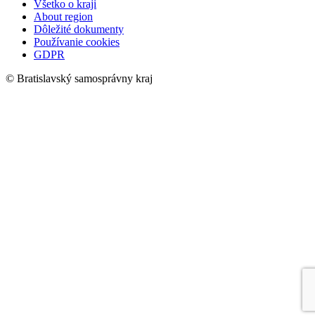
Všetko o kraji
About region
Dôležité dokumenty
Používanie cookies
GDPR
© Bratislavský samosprávny kraj