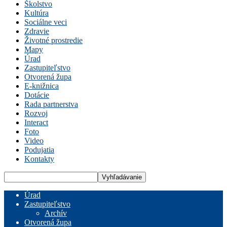
Školstvo
Kultúra
Sociálne veci
Zdravie
Životné prostredie
Mapy
Úrad
Zastupiteľstvo
Otvorená župa
E-knižnica
Dotácie
Rada partnerstva
Rozvoj
Interact
Foto
Video
Podujatia
Kontakty
Úrad
Zastupiteľstvo
Archív
Otvorená župa