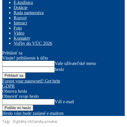
E-knižnica
Dotácie
Rada partnerstva
Rozvoj
Interact
Foto
Video
Kontakty
Voľby do VÚC 2026
Prihlásiť sa
Vitajte! prihlásenie k účtu
Vaše užívateľské meno
heslo
Forgot your password? Get help
GDPR
Obnova hesla
Obnoviť svoje heslo
Váš e-mail
Heslo vám bude zaslané e-mailom
Tagy
Digitálny občiansky preukaz