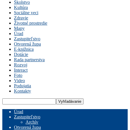
Školstvo
Kultúra
Sociálne veci
Zdravie
Životné prostredie
Mapy
Úrad
Zastupiteľstvo
Otvorená župa
E-knižnica
Dotácie
Rada partnerstva
Rozvoj
Interact
Foto
Video
Podujatia
Kontakty
Úrad
Zastupiteľstvo
Archív
Otvorená župa