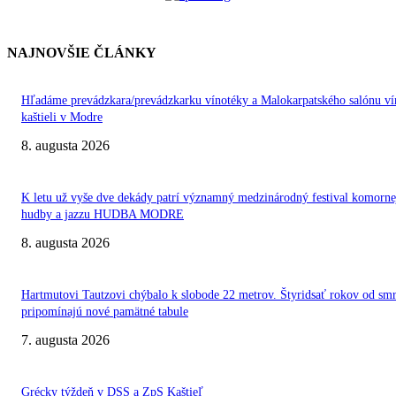
NAJNOVŠIE ČLÁNKY
Hľadáme prevádzkara/prevádzkarku vínotéky a Malokarpatského salónu ví
kaštieli v Modre
8. augusta 2026
K letu už vyše dve dekády patrí významný medzinárodný festival komorne
hudby a jazzu HUDBA MODRE
8. augusta 2026
Hartmutovi Tautzovi chýbalo k slobode 22 metrov. Štyridsať rokov od smr
pripomínajú nové pamätné tabule
7. augusta 2026
Grécky týždeň v DSS a ZpS Kaštieľ