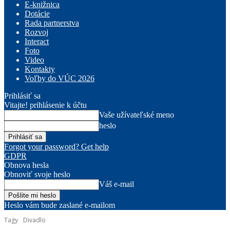
E-knižnica
Dotácie
Rada partnerstva
Rozvoj
Interact
Foto
Video
Kontakty
Voľby do VÚC 2026
Prihlásiť sa
Vitajte! prihlásenie k účtu
Vaše užívateľské meno
heslo
Forgot your password? Get help
GDPR
Obnova hesla
Obnoviť svoje heslo
Váš e-mail
Heslo vám bude zaslané e-mailom
Tagy
Divadlo