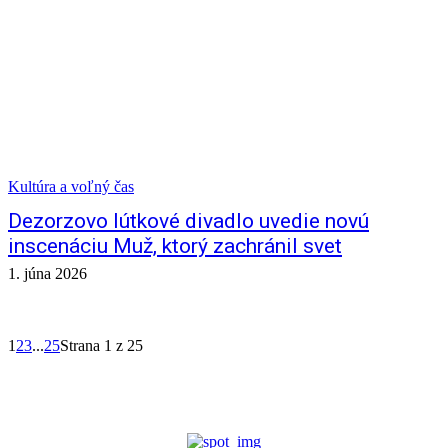
Kultúra a voľný čas
Dezorzovo lútkové divadlo uvedie novú
inscenáciu Muž, ktorý zachránil svet
1. júna 2026
1
2
3
...
25
Strana 1 z 25