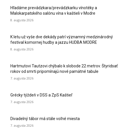
Hľadáme prevádzkara/prevádzkarku vínotéky a
Malokarpatského salónu vína v kaštieli v Modre
8. augusta 2026
K letu už vyše dve dekády patrí významný medzinárodný
festival komornej hudby a jazzu HUDBA MODRE
8. augusta 2026
Hartmutovi Tautzovi chýbalo k slobode 22 metrov. Štyridsať
rokov od smrti pripomínajú nové pamätné tabule
7. augusta 2026
Grécky týždeň v DSS a ZpS Kaštieľ
7. augusta 2026
Divadelný tábor má stále voľné miesta
7. augusta 2026