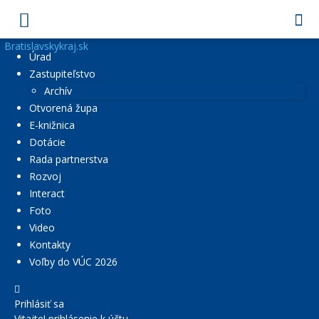
Bratislavskykraj.sk
Úrad
Zastupiteľstvo
Archív
Otvorená župa
E-knižnica
Dotácie
Rada partnerstva
Rozvoj
Interact
Foto
Video
Kontakty
Voľby do VÚC 2026
Prihlásiť sa
Vitajte! prihlásenie k účtu