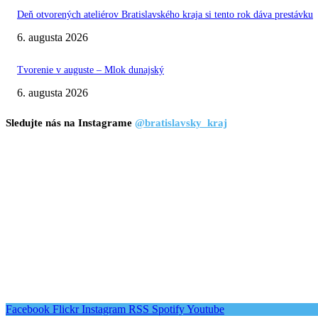
Deň otvorených ateliérov Bratislavského kraja si tento rok dáva prestávku
6. augusta 2026
Tvorenie v auguste – Mlok dunajský
6. augusta 2026
Sledujte nás na Instagrame
@bratislavsky_kraj
Facebook
Flickr
Instagram
RSS
Spotify
Youtube