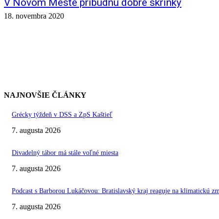
V Novom Meste pribudnú dobré skrinky
18. novembra 2020
NAJNOVŠIE ČLÁNKY
Grécky týždeň v DSS a ZpS Kaštieľ
7. augusta 2026
Divadelný tábor má stále voľné miesta
7. augusta 2026
Podcast s Barborou Lukáčovou: Bratislavský kraj reaguje na klimatickú z
7. augusta 2026