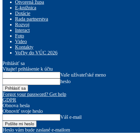
Otvorená župa
E-knižnica
Dotácie
Rada partnerstva
Rozvoj
Interact
Foto
Video
Kontakty
Voľby do VÚC 2026
Prihlásiť sa
Vitajte! prihlásenie k účtu
Vaše užívateľské meno
heslo
Forgot your password? Get help
GDPR
Obnova hesla
Obnoviť svoje heslo
Váš e-mail
Heslo vám bude zaslané e-mailom