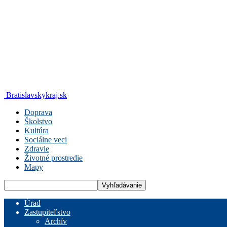
Bratislavskykraj.sk
Doprava
Školstvo
Kultúra
Sociálne veci
Zdravie
Životné prostredie
Mapy
Úrad
Zastupiteľstvo
Archív