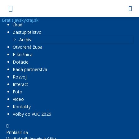
Bratislavskykraj.sk
Úrad
Zastupiteľstvo
Archív
Otvorená župa
E-knižnica
Dotácie
Rada partnerstva
Rozvoj
Interact
Foto
Video
Kontakty
Voľby do VÚC 2026
Prihlásiť sa
Vitajte! prihlásenie k účtu