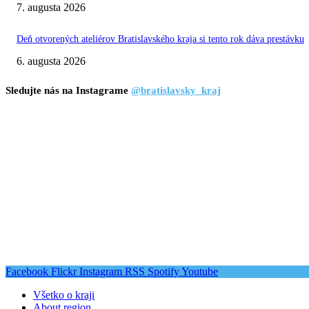
7. augusta 2026
Deň otvorených ateliérov Bratislavského kraja si tento rok dáva prestávku
6. augusta 2026
Sledujte nás na Instagrame
@bratislavsky_kraj
Facebook
Flickr
Instagram
RSS
Spotify
Youtube
Všetko o kraji
About region