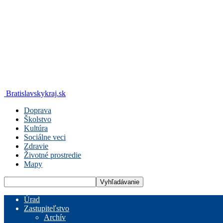
Bratislavskykraj.sk
Doprava
Školstvo
Kultúra
Sociálne veci
Zdravie
Životné prostredie
Mapy
Úrad
Zastupiteľstvo
Archív