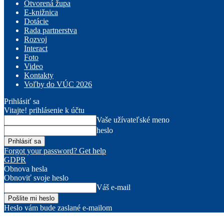
Otvorená župa
E-knižnica
Dotácie
Rada partnerstva
Rozvoj
Interact
Foto
Video
Kontakty
Voľby do VÚC 2026
Prihlásiť sa
Vitajte! prihlásenie k účtu
Vaše užívateľské meno
heslo
Forgot your password? Get help
GDPR
Obnova hesla
Obnoviť svoje heslo
Váš e-mail
Heslo vám bude zaslané e-mailom