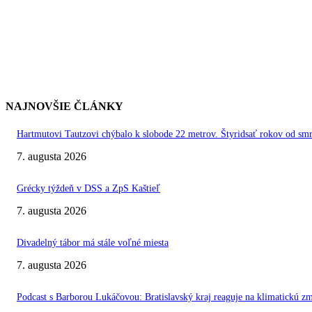
NAJNOVŠIE ČLÁNKY
Hartmutovi Tautzovi chýbalo k slobode 22 metrov. Štyridsať rokov od smr
7. augusta 2026
Grécky týždeň v DSS a ZpS Kaštieľ
7. augusta 2026
Divadelný tábor má stále voľné miesta
7. augusta 2026
Podcast s Barborou Lukáčovou: Bratislavský kraj reaguje na klimatickú z