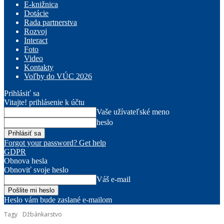
E-knižnica
Dotácie
Rada partnerstva
Rozvoj
Interact
Foto
Video
Kontakty
Voľby do VÚC 2026
Prihlásiť sa
Vitajte! prihlásenie k účtu
Vaše užívateľské meno
heslo
Forgot your password? Get help
GDPR
Obnova hesla
Obnoviť svoje heslo
Váš e-mail
Heslo vám bude zaslané e-mailom
Tagy
Džbánkarstvo