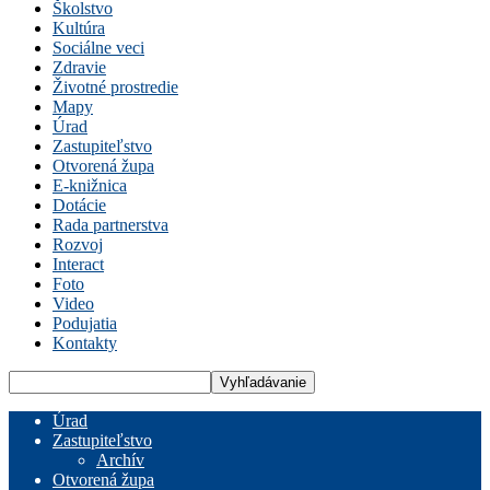
Školstvo
Kultúra
Sociálne veci
Zdravie
Životné prostredie
Mapy
Úrad
Zastupiteľstvo
Otvorená župa
E-knižnica
Dotácie
Rada partnerstva
Rozvoj
Interact
Foto
Video
Podujatia
Kontakty
Úrad
Zastupiteľstvo
Archív
Otvorená župa