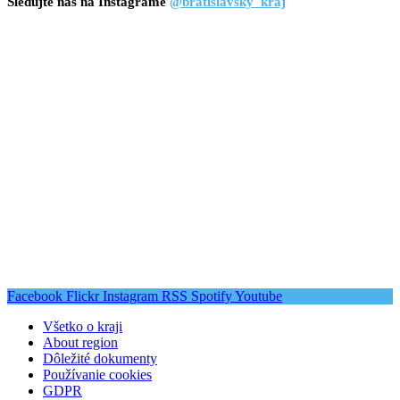
Sledujte nás na Instagrame
@bratislavsky_kraj
Facebook
Flickr
Instagram
RSS
Spotify
Youtube
Všetko o kraji
About region
Dôležité dokumenty
Používanie cookies
GDPR