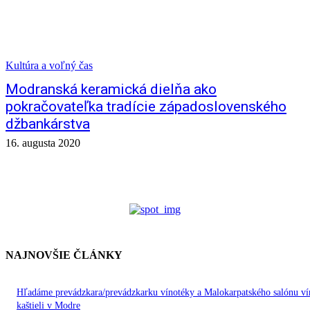
Kultúra a voľný čas
Modranská keramická dielňa ako
pokračovateľka tradície západoslovenského
džbankárstva
16. augusta 2020
NAJNOVŠIE ČLÁNKY
Hľadáme prevádzkara/prevádzkarku vínotéky a Malokarpatského salónu ví
kaštieli v Modre