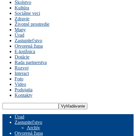
Školstvo
Kultúra
Sociálne veci
Zdravie
Životné prostredie
Mapy
Úrad
Zastupiteľstvo
Otvorená župa
E-knižnica
Dotácie
Rada partnerstva
Rozvoj
Interact
Foto
Video
Podujatia
Kontakty
Úrad
Zastupiteľstvo
Archív
Otvorená župa