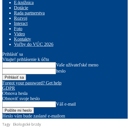
E-knižnica
Dotácie
Rada partnerstva
Rozvoj
Interact
Foto
Video
Kontakty
Voľby do VÚC 2026
Prihlásiť sa
Vitajte! prihlásenie k účtu
Vaše užívateľské meno
heslo
Forgot your password? Get help
GDPR
Obnova hesla
Obnoviť svoje heslo
Váš e-mail
Heslo vám bude zaslané e-mailom
Tagy
Ekologické brzdy