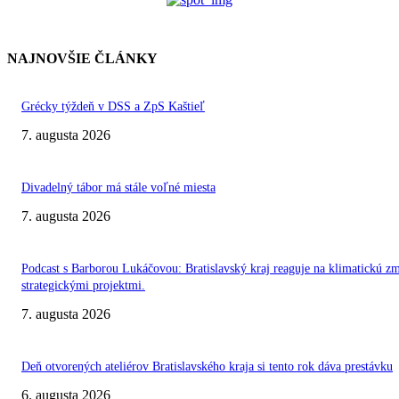
NAJNOVŠIE ČLÁNKY
Grécky týždeň v DSS a ZpS Kaštieľ
7. augusta 2026
Divadelný tábor má stále voľné miesta
7. augusta 2026
Podcast s Barborou Lukáčovou: Bratislavský kraj reaguje na klimatickú z
strategickými projektmi.
7. augusta 2026
Deň otvorených ateliérov Bratislavského kraja si tento rok dáva prestávku
6. augusta 2026