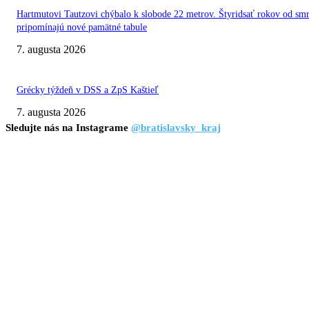
Hartmutovi Tautzovi chýbalo k slobode 22 metrov. Štyridsať rokov od smr
pripomínajú nové pamätné tabule
7. augusta 2026
Grécky týždeň v DSS a ZpS Kaštieľ
7. augusta 2026
Sledujte nás na Instagrame
@bratislavsky_kraj