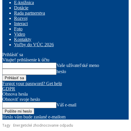
E-knižnica
Dotácie
Rada partnerstva
Rozvoj
Interact
Foto
Video
Kontakty
Voľby do VÚC 2026
Prihlásiť sa
Vitajte! prihlásenie k účtu
Vaše užívateľské meno
heslo
Forgot your password? Get help
GDPR
Obnova hesla
Obnoviť svoje heslo
Váš e-mail
Heslo vám bude zaslané e-mailom
Tagy
Energetické zhodnocovanie odpadu