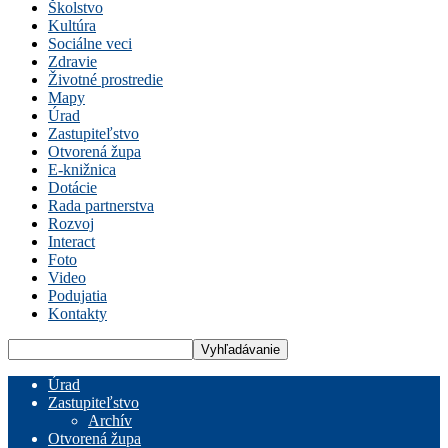
Školstvo
Kultúra
Sociálne veci
Zdravie
Životné prostredie
Mapy
Úrad
Zastupiteľstvo
Otvorená župa
E-knižnica
Dotácie
Rada partnerstva
Rozvoj
Interact
Foto
Video
Podujatia
Kontakty
Úrad
Zastupiteľstvo
Archív
Otvorená župa