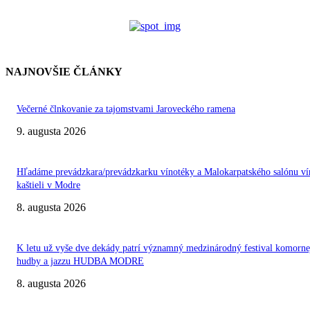
NAJNOVŠIE ČLÁNKY
Večerné člnkovanie za tajomstvami Jaroveckého ramena
9. augusta 2026
Hľadáme prevádzkara/prevádzkarku vínotéky a Malokarpatského salónu ví
kaštieli v Modre
8. augusta 2026
K letu už vyše dve dekády patrí významný medzinárodný festival komorne
hudby a jazzu HUDBA MODRE
8. augusta 2026