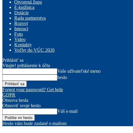
Otvorená župa
E-knižnica
Dotácie
Rada partnerstva
Rozvoj
Interact
Foto
Video
Kontakty
Voľby do VÚC 2026
Prihlásiť sa
Vitajte! prihlásenie k účtu
Vaše užívateľské meno
heslo
Forgot your password? Get help
GDPR
Obnova hesla
Obnoviť svoje heslo
Váš e-mail
Heslo vám bude zaslané e-mailom