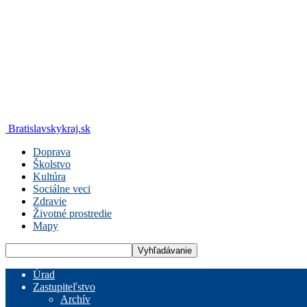
Bratislavskykraj.sk
Doprava
Školstvo
Kultúra
Sociálne veci
Zdravie
Životné prostredie
Mapy
Úrad
Zastupiteľstvo
Archív