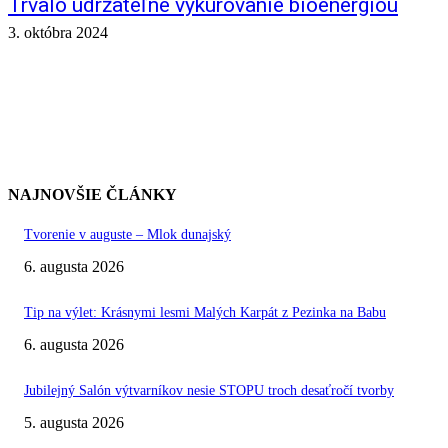
Trvalo udržateľné vykurovanie bioenergiou
3. októbra 2024
NAJNOVŠIE ČLÁNKY
Tvorenie v auguste – Mlok dunajský
6. augusta 2026
Tip na výlet: Krásnymi lesmi Malých Karpát z Pezinka na Babu
6. augusta 2026
Jubilejný Salón výtvarníkov nesie STOPU troch desaťročí tvorby
5. augusta 2026