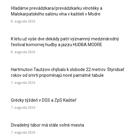
Hľadáme prevádzkara/prevádzkarku vínotéky a
Malokarpatského salónu vína v kaštieli v Modre
8. augusta 2026
K letu už vyše dve dekády patrí významný medzinárodný
festival komornej hudby a jazzu HUDBA MODRE
8. augusta 2026
Hartmutovi Tautzovi chýbalo k slobode 22 metrov. Štyridsať
rokov od smrti pripomínajú nové pamätné tabule
7. augusta 2026
Grécky týždeň v DSS a ZpS Kaštieľ
7. augusta 2026
Divadelný tábor má stále voľné miesta
7. augusta 2026