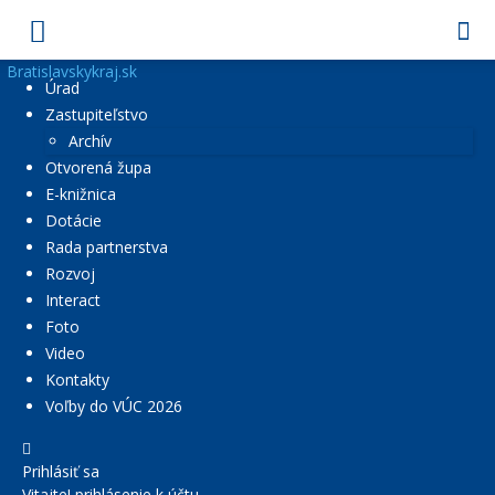
Bratislavskykraj.sk
Úrad
Zastupiteľstvo
Archív
Otvorená župa
E-knižnica
Dotácie
Rada partnerstva
Rozvoj
Interact
Foto
Video
Kontakty
Voľby do VÚC 2026
Prihlásiť sa
Vitajte! prihlásenie k účtu