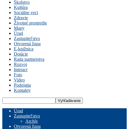
Školstvo
Kultúra
Sociálne veci
Zdravie
Životné prostredie
Mapy
Úrad
Zastupiteľstvo
Otvorená župa
E-knižnica
Dotácie
Rada partnerstva
Rozvoj
Interact
Foto
Video
Podujatia
Kontakty
Úrad
Zastupiteľstvo
Archív
Otvorená župa