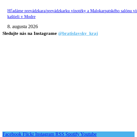
Hľadáme prevádzkara/prevádzkarku vínotéky a Malokarpatského salónu ví
kaštieli v Modre
8. augusta 2026
Sledujte nás na Instagrame
@bratislavsky_kraj
Facebook
Flickr
Instagram
RSS
Spotify
Youtube