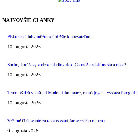
NAJNOVŠIE ČLÁNKY
Biskupické luhy môžu byť bližšie k obyvateľom
10. augusta 2026
Sucho, horúčavy a nízke hladiny riek. Čo môžu robiť mestá a obce?
10. augusta 2026
Tento týždeň v kaštieli Modra: film, tanec, ranná joga aj výstava fotografií
10. augusta 2026
Večerné člnkovanie za tajomstvami Jaroveckého ramena
9. augusta 2026