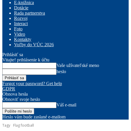
E-knižnica
Dotácie
Rada partnerstva
Rozvoj
Interact
Foto
Video
Kontakty
Voľby do VÚC 2026
Prihlásiť sa
Vitajte! prihlásenie k účtu
Vaše užívateľské meno
heslo
Forgot your password? Get help
GDPR
Obnova hesla
Obnoviť svoje heslo
Váš e-mail
Heslo vám bude zaslané e-mailom
Tagy
Flag football