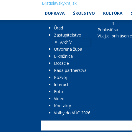
Bratislavskykraj.sk
DOPRAVA
ŠKOLSTVO
KULTÚRA
Úrad
Prihlásiť sa
Zastupiteľstvo
Vitajte! prihláseni
Archív
Otvorená župa
E-knižnica
Dotácie
Rada partnerstva
Rozvoj
Interact
Foto
Video
Kontakty
Voľby do VÚC 2026