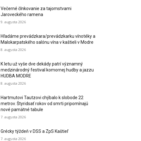
Večerné člnkovanie za tajomstvami
Jaroveckého ramena
9. augusta 2026
Hľadáme prevádzkara/prevádzkarku vínotéky a
Malokarpatského salónu vína v kaštieli v Modre
8. augusta 2026
K letu už vyše dve dekády patrí významný
medzinárodný festival komornej hudby a jazzu
HUDBA MODRE
8. augusta 2026
Hartmutovi Tautzovi chýbalo k slobode 22
metrov. Štyridsať rokov od smrti pripomínajú
nové pamätné tabule
7. augusta 2026
Grécky týždeň v DSS a ZpS Kaštieľ
7. augusta 2026