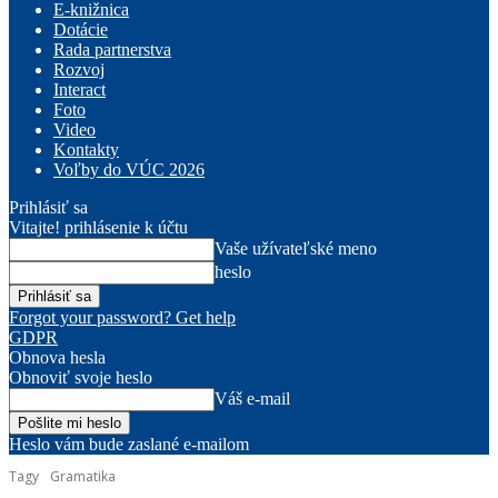
E-knižnica
Dotácie
Rada partnerstva
Rozvoj
Interact
Foto
Video
Kontakty
Voľby do VÚC 2026
Prihlásiť sa
Vitajte! prihlásenie k účtu
Vaše užívateľské meno
heslo
Forgot your password? Get help
GDPR
Obnova hesla
Obnoviť svoje heslo
Váš e-mail
Heslo vám bude zaslané e-mailom
Tagy
Gramatika