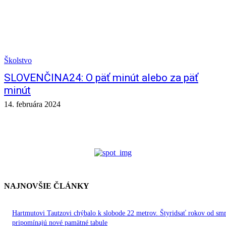
Školstvo
SLOVENČINA24: O päť minút alebo za päť
minút
14. februára 2024
NAJNOVŠIE ČLÁNKY
Hartmutovi Tautzovi chýbalo k slobode 22 metrov. Štyridsať rokov od smr
pripomínajú nové pamätné tabule