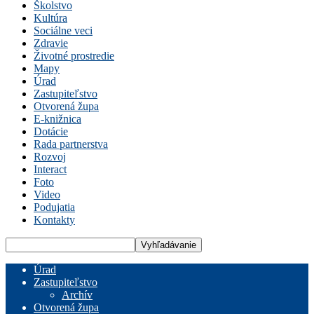
Školstvo
Kultúra
Sociálne veci
Zdravie
Životné prostredie
Mapy
Úrad
Zastupiteľstvo
Otvorená župa
E-knižnica
Dotácie
Rada partnerstva
Rozvoj
Interact
Foto
Video
Podujatia
Kontakty
Úrad
Zastupiteľstvo
Archív
Otvorená župa