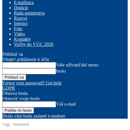
E-knižnica
Dotácie
Rada partnerstva
Rozvoj
Interact
Foto
Video
Kontakty
Voľby do VÚC 2026
Prihlásiť sa
Vitajte! prihlásenie k účtu
Vaše užívateľské meno
heslo
Forgot your password? Get help
GDPR
Obnova hesla
Obnoviť svoje heslo
Váš e-mail
Heslo vám bude zaslané e-mailom
Tagy
Hanulová