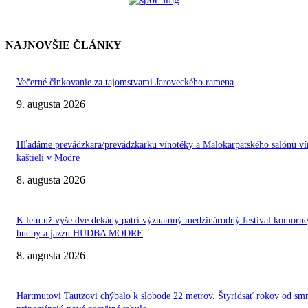
NAJNOVŠIE ČLÁNKY
Večerné člnkovanie za tajomstvami Jaroveckého ramena
9. augusta 2026
Hľadáme prevádzkara/prevádzkarku vínotéky a Malokarpatského salónu ví
kaštieli v Modre
8. augusta 2026
K letu už vyše dve dekády patrí významný medzinárodný festival komorne
hudby a jazzu HUDBA MODRE
8. augusta 2026
Hartmutovi Tautzovi chýbalo k slobode 22 metrov. Štyridsať rokov od smr