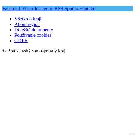
Facebook
Flickr
Instagram
RSS
Spotify
Youtube
Všetko o kraji
About region
Dôležité dokumenty
Používanie cookies
GDPR
© Bratislavský samosprávny kraj