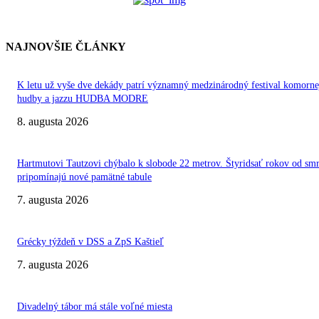
NAJNOVŠIE ČLÁNKY
K letu už vyše dve dekády patrí významný medzinárodný festival komorne
hudby a jazzu HUDBA MODRE
8. augusta 2026
Hartmutovi Tautzovi chýbalo k slobode 22 metrov. Štyridsať rokov od smr
pripomínajú nové pamätné tabule
7. augusta 2026
Grécky týždeň v DSS a ZpS Kaštieľ
7. augusta 2026
Divadelný tábor má stále voľné miesta