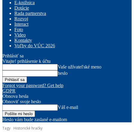
E-knižnica
Dotácie
Rada partnerstva
Rozvoj
Interact
Foto
Video
Kontakty
Voľby do VÚC 2026
Prihlásiť sa
Vitajte! prihlásenie k účtu
Vaše užívateľské meno
heslo
Forgot your password? Get help
GDPR
Obnova hesla
Obnoviť svoje heslo
Váš e-mail
Heslo vám bude zaslané e-mailom
Tagy
Historické hračky