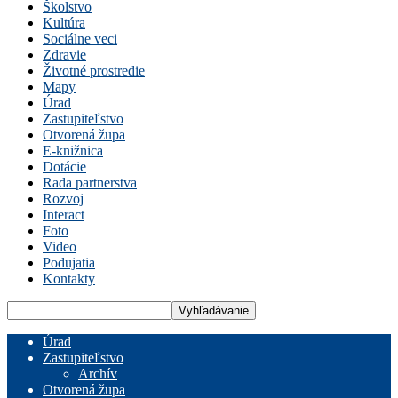
Školstvo
Kultúra
Sociálne veci
Zdravie
Životné prostredie
Mapy
Úrad
Zastupiteľstvo
Otvorená župa
E-knižnica
Dotácie
Rada partnerstva
Rozvoj
Interact
Foto
Video
Podujatia
Kontakty
Úrad
Zastupiteľstvo
Archív
Otvorená župa