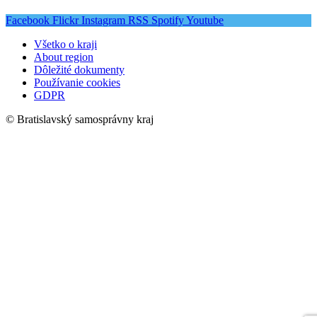
Facebook
Flickr
Instagram
RSS
Spotify
Youtube
Všetko o kraji
About region
Dôležité dokumenty
Používanie cookies
GDPR
© Bratislavský samosprávny kraj