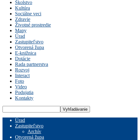
Školstvo
Kultúra
Sociálne veci
Zdravie
Životné prostredie
Mapy
Úrad
Zastupiteľstvo
Otvorená župa
E-knižnica
Dotácie
Rada partnerstva
Rozvoj
Interact
Foto
Video
Podujatia
Kontakty
Úrad
Zastupiteľstvo
Archív
Otvorená župa