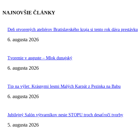
NAJNOVŠIE ČLÁNKY
Deň otvorených ateliérov Bratislavského kraja si tento rok dáva prestávku
6. augusta 2026
Tvorenie v auguste – Mlok dunajský
6. augusta 2026
Tip na výlet: Krásnymi lesmi Malých Karpát z Pezinka na Babu
6. augusta 2026
Jubilejný Salón výtvarníkov nesie STOPU troch desaťročí tvorby
5. augusta 2026