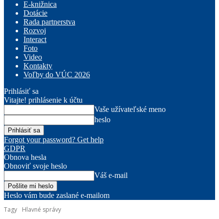
E-knižnica
Dotácie
Rada partnerstva
Rozvoj
Interact
Foto
Video
Kontakty
Voľby do VÚC 2026
Prihlásiť sa
Vitajte! prihlásenie k účtu
Vaše užívateľské meno
heslo
Forgot your password? Get help
GDPR
Obnova hesla
Obnoviť svoje heslo
Váš e-mail
Heslo vám bude zaslané e-mailom
Tagy
Hlavné správy