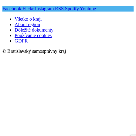
Facebook
Flickr
Instagram
RSS
Spotify
Youtube
Všetko o kraji
About region
Dôležité dokumenty
Používanie cookies
GDPR
© Bratislavský samosprávny kraj