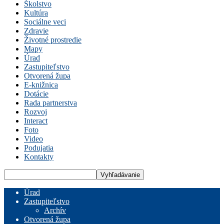
Školstvo
Kultúra
Sociálne veci
Zdravie
Životné prostredie
Mapy
Úrad
Zastupiteľstvo
Otvorená župa
E-knižnica
Dotácie
Rada partnerstva
Rozvoj
Interact
Foto
Video
Podujatia
Kontakty
Úrad
Zastupiteľstvo
Archív
Otvorená župa