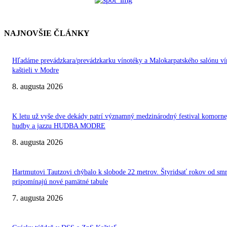
NAJNOVŠIE ČLÁNKY
Hľadáme prevádzkara/prevádzkarku vínotéky a Malokarpatského salónu ví
kaštieli v Modre
8. augusta 2026
K letu už vyše dve dekády patrí významný medzinárodný festival komorne
hudby a jazzu HUDBA MODRE
8. augusta 2026
Hartmutovi Tautzovi chýbalo k slobode 22 metrov. Štyridsať rokov od smr
pripomínajú nové pamätné tabule
7. augusta 2026