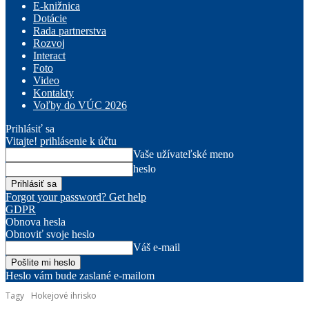
E-knižnica
Dotácie
Rada partnerstva
Rozvoj
Interact
Foto
Video
Kontakty
Voľby do VÚC 2026
Prihlásiť sa
Vitajte! prihlásenie k účtu
Vaše užívateľské meno
heslo
Forgot your password? Get help
GDPR
Obnova hesla
Obnoviť svoje heslo
Váš e-mail
Heslo vám bude zaslané e-mailom
Tagy
Hokejové ihrisko