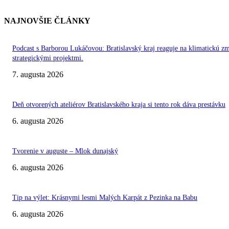
NAJNOVŠIE ČLÁNKY
Podcast s Barborou Lukáčovou: Bratislavský kraj reaguje na klimatickú z
strategickými projektmi.
7. augusta 2026
Deň otvorených ateliérov Bratislavského kraja si tento rok dáva prestávku
6. augusta 2026
Tvorenie v auguste – Mlok dunajský
6. augusta 2026
Tip na výlet: Krásnymi lesmi Malých Karpát z Pezinka na Babu
6. augusta 2026