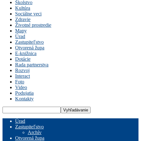
Školstvo
Kultúra
Sociálne veci
Zdravie
Životné prostredie
Mapy
Úrad
Zastupiteľstvo
Otvorená župa
E-knižnica
Dotácie
Rada partnerstva
Rozvoj
Interact
Foto
Video
Podujatia
Kontakty
Úrad
Zastupiteľstvo
Archív
Otvorená župa