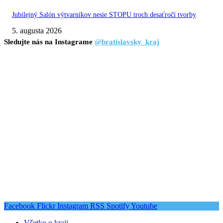
Jubilejný Salón výtvarníkov nesie STOPU troch desaťročí tvorby
5. augusta 2026
Sledujte nás na Instagrame
@bratislavsky_kraj
Facebook
Flickr
Instagram
RSS
Spotify
Youtube
Všetko o kraji