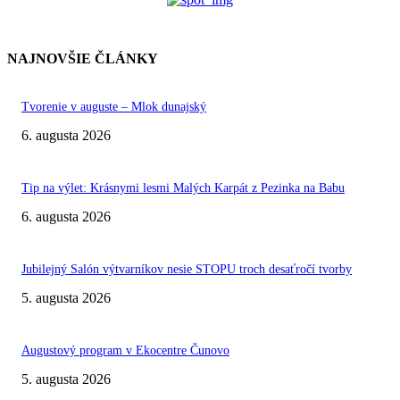
NAJNOVŠIE ČLÁNKY
Tvorenie v auguste – Mlok dunajský
6. augusta 2026
Tip na výlet: Krásnymi lesmi Malých Karpát z Pezinka na Babu
6. augusta 2026
Jubilejný Salón výtvarníkov nesie STOPU troch desaťročí tvorby
5. augusta 2026
Augustový program v Ekocentre Čunovo
5. augusta 2026