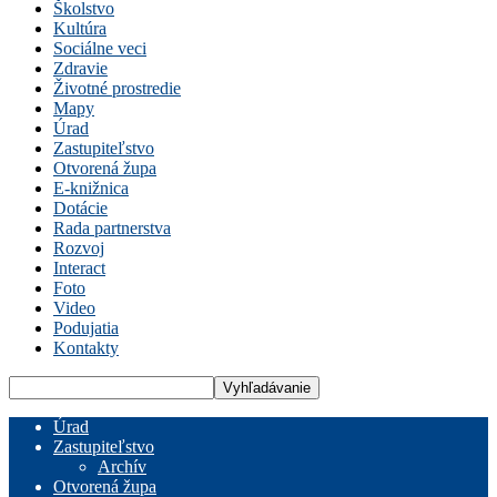
Školstvo
Kultúra
Sociálne veci
Zdravie
Životné prostredie
Mapy
Úrad
Zastupiteľstvo
Otvorená župa
E-knižnica
Dotácie
Rada partnerstva
Rozvoj
Interact
Foto
Video
Podujatia
Kontakty
Úrad
Zastupiteľstvo
Archív
Otvorená župa