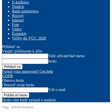
E-knižnica
Dotácie
Rada partnerstva
Rozvoj
Interact
Foto
Video
Kontakty
Voľby do VÚC 2026
Prihlásiť sa
Vitajte! prihlásenie k účtu
Vaše užívateľské meno
heslo
Forgot your password? Get help
GDPR
Obnova hesla
Obnoviť svoje heslo
Váš e-mail
Heslo vám bude zaslané e-mailom
Tagy
Indická mutácia