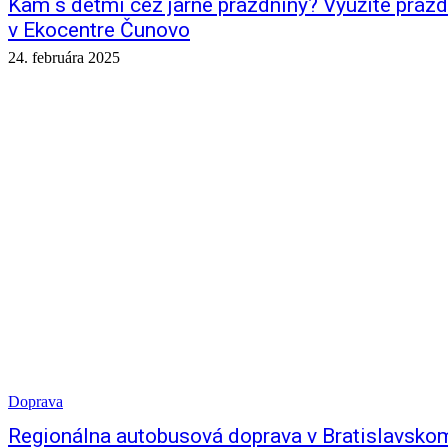
Kam s deťmi cez jarné prázdniny? Využite prázd
v Ekocentre Čunovo
24. februára 2025
Doprava
Regionálna autobusová doprava v Bratislavskom