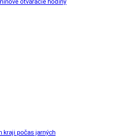
ninové otváracie hodiny
 kraji počas jarných