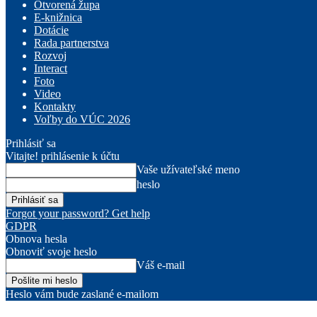
Otvorená župa
E-knižnica
Dotácie
Rada partnerstva
Rozvoj
Interact
Foto
Video
Kontakty
Voľby do VÚC 2026
Prihlásiť sa
Vitajte! prihlásenie k účtu
Vaše užívateľské meno
heslo
Forgot your password? Get help
GDPR
Obnova hesla
Obnoviť svoje heslo
Váš e-mail
Heslo vám bude zaslané e-mailom