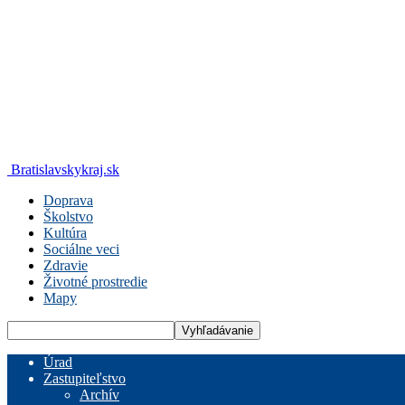
Bratislavskykraj.sk
Doprava
Školstvo
Kultúra
Sociálne veci
Zdravie
Životné prostredie
Mapy
Úrad
Zastupiteľstvo
Archív