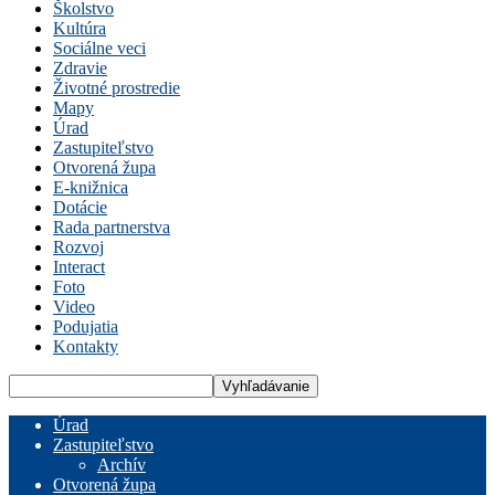
Školstvo
Kultúra
Sociálne veci
Zdravie
Životné prostredie
Mapy
Úrad
Zastupiteľstvo
Otvorená župa
E-knižnica
Dotácie
Rada partnerstva
Rozvoj
Interact
Foto
Video
Podujatia
Kontakty
Úrad
Zastupiteľstvo
Archív
Otvorená župa