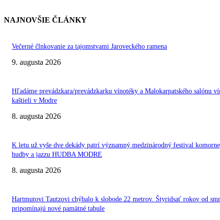
NAJNOVŠIE ČLÁNKY
Večerné člnkovanie za tajomstvami Jaroveckého ramena
9. augusta 2026
Hľadáme prevádzkara/prevádzkarku vínotéky a Malokarpatského salónu ví
kaštieli v Modre
8. augusta 2026
K letu už vyše dve dekády patrí významný medzinárodný festival komorne
hudby a jazzu HUDBA MODRE
8. augusta 2026
Hartmutovi Tautzovi chýbalo k slobode 22 metrov. Štyridsať rokov od smr
pripomínajú nové pamätné tabule