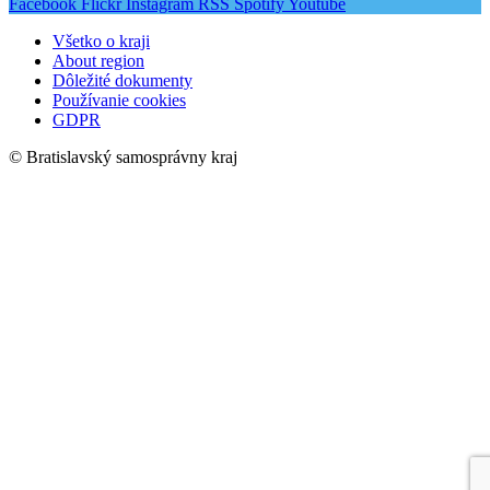
Facebook
Flickr
Instagram
RSS
Spotify
Youtube
Všetko o kraji
About region
Dôležité dokumenty
Používanie cookies
GDPR
© Bratislavský samosprávny kraj