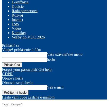
E-knižnica
Dotácie
Rada partnerstva
Rozvoj
Interact
Foto
Video
Kontakty
Voľby do VÚC 2026
Prihlásiť sa
Vitajte! prihlásenie k účtu
Vaše užívateľské meno
heslo
Forgot your password? Get help
GDPR
Obnova hesla
Obnoviť svoje heslo
Váš e-mail
Heslo vám bude zaslané e-mailom
Tagy
Kampaň