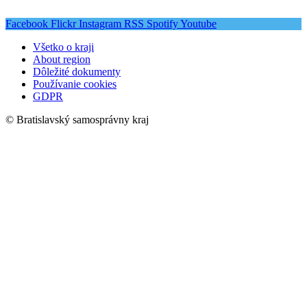
Facebook
Flickr
Instagram
RSS
Spotify
Youtube
Všetko o kraji
About region
Dôležité dokumenty
Používanie cookies
GDPR
© Bratislavský samosprávny kraj