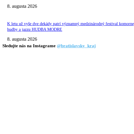
8. augusta 2026
K letu už vyše dve dekády patrí významný medzinárodný festival komorne
hudby a jazzu HUDBA MODRE
8. augusta 2026
Sledujte nás na Instagrame
@bratislavsky_kraj