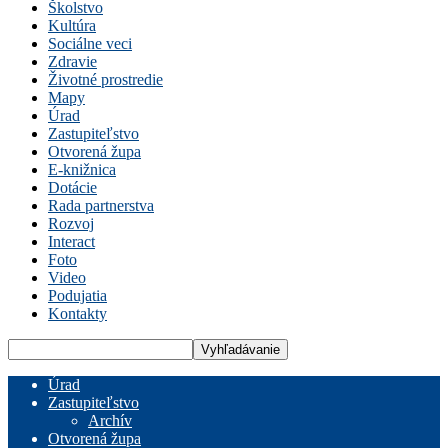
Školstvo
Kultúra
Sociálne veci
Zdravie
Životné prostredie
Mapy
Úrad
Zastupiteľstvo
Otvorená župa
E-knižnica
Dotácie
Rada partnerstva
Rozvoj
Interact
Foto
Video
Podujatia
Kontakty
Úrad
Zastupiteľstvo
Archív
Otvorená župa