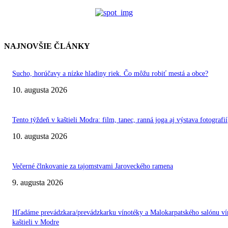
NAJNOVŠIE ČLÁNKY
Sucho, horúčavy a nízke hladiny riek. Čo môžu robiť mestá a obce?
10. augusta 2026
Tento týždeň v kaštieli Modra: film, tanec, ranná joga aj výstava fotografií
10. augusta 2026
Večerné člnkovanie za tajomstvami Jaroveckého ramena
9. augusta 2026
Hľadáme prevádzkara/prevádzkarku vínotéky a Malokarpatského salónu ví
kaštieli v Modre