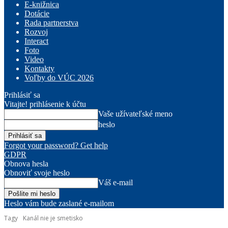
E-knižnica
Dotácie
Rada partnerstva
Rozvoj
Interact
Foto
Video
Kontakty
Voľby do VÚC 2026
Prihlásiť sa
Vitajte! prihlásenie k účtu
Vaše užívateľské meno
heslo
Forgot your password? Get help
GDPR
Obnova hesla
Obnoviť svoje heslo
Váš e-mail
Heslo vám bude zaslané e-mailom
Tagy
Kanál nie je smetisko