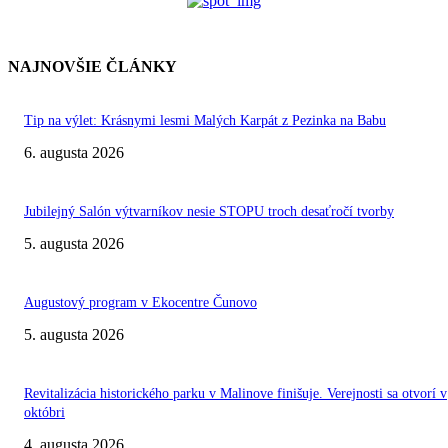
NAJNOVŠIE ČLÁNKY
Tip na výlet: Krásnymi lesmi Malých Karpát z Pezinka na Babu
6. augusta 2026
Jubilejný Salón výtvarníkov nesie STOPU troch desaťročí tvorby
5. augusta 2026
Augustový program v Ekocentre Čunovo
5. augusta 2026
Revitalizácia historického parku v Malinove finišuje. Verejnosti sa otvorí v
októbri
4. augusta 2026