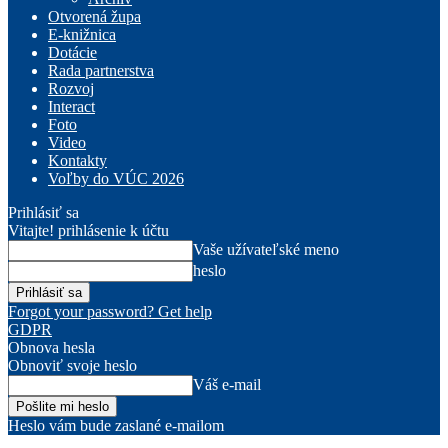
Otvorená župa
E-knižnica
Dotácie
Rada partnerstva
Rozvoj
Interact
Foto
Video
Kontakty
Voľby do VÚC 2026
Prihlásiť sa
Vitajte! prihlásenie k účtu
Vaše užívateľské meno
heslo
Forgot your password? Get help
GDPR
Obnova hesla
Obnoviť svoje heslo
Váš e-mail
Heslo vám bude zaslané e-mailom