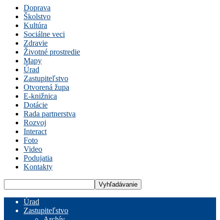
Doprava
Školstvo
Kultúra
Sociálne veci
Zdravie
Životné prostredie
Mapy
Úrad
Zastupiteľstvo
Otvorená župa
E-knižnica
Dotácie
Rada partnerstva
Rozvoj
Interact
Foto
Video
Podujatia
Kontakty
Úrad
Zastupiteľstvo
Archív